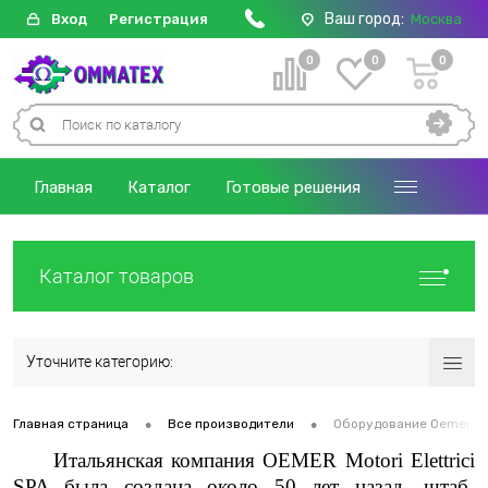
Ваш город:
Вход
Регистрация
Москва
0
0
0
Главная
Каталог
Готовые решения
Каталог товаров
Уточните категорию:
•
•
Главная страница
Все производители
Оборудование Oemer И
Итальянская компания OEMER Motori Elettrici
SPA была создана около 50 лет назад, штаб-