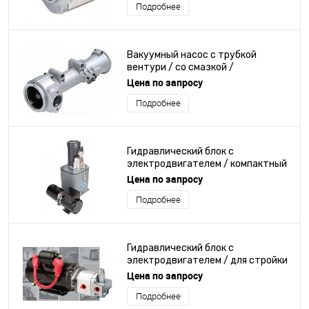
Подробнее
Вакуумный насос с трубкой
вентури / со смазкой /
одноуровневый / для дизельного
Цена по запросу
двигателя
Подробнее
Гидравлический блок с
электродвигателем / компактный
/ с уменьшенным шумом
Цена по запросу
Подробнее
Гидравлический блок с
электродвигателем / для стройки
/ для строительной площадки /
Цена по запросу
для погрузно-разгрузочных работ
Подробнее