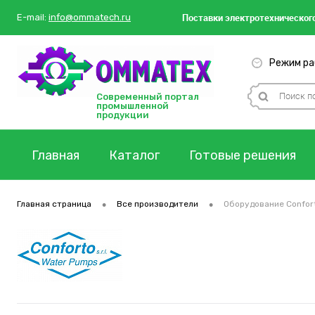
Поставки
электротехнического
E-mail:
info@ommatech.ru
Режим раб
Современный портал
промышленной
продукции
Главная
Каталог
Готовые решения
•
•
Главная страница
Все производители
Оборудование Confor