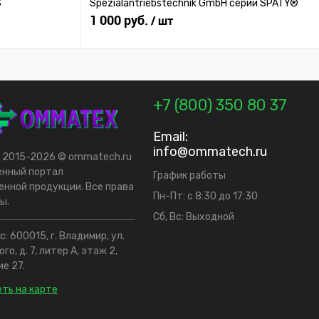
S
Spezialantriebstechnik GmbH серии SPATY®
1 000 руб.
/ шт
+7 (800) 350 80 37
Email:
info@ommatech.ru
t 2015-2026 © ommatech.ru
енный портал
График работы
нной продукции. Все права
Пн-Пт: с 8:30 до 17:30
ы.
Сб, Вс: Выходной
: 600015, г. Владимир, ул.
го, д. 7, литер А, этаж 2,
е 27.
ть на карте