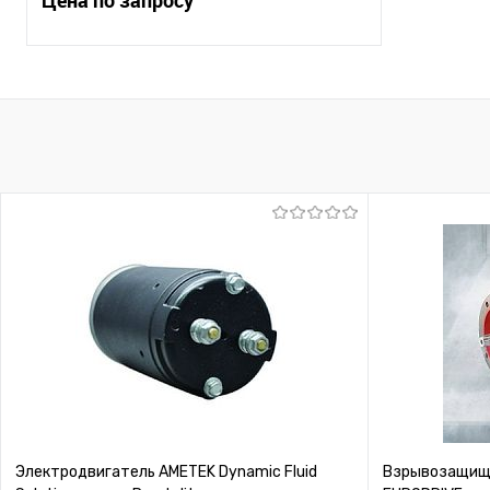
Запросить цену
Купить в 1 клик
К сравнению
В избранное
Под заказ
Электродвигатель AMETEK Dynamic Fluid
Взрывозащище