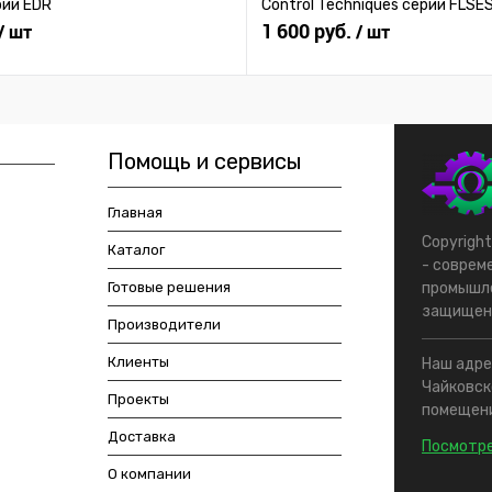
рии EDR
Control Techniques серии FLSE
1 600 руб.
/ шт
/ шт
Помощь и сервисы
Главная
Copyrigh
Каталог
- соврем
Готовые решения
промышле
защищен
Производители
Клиенты
Наш адрес
Чайковско
Проекты
помещени
Доставка
Посмотре
О компании