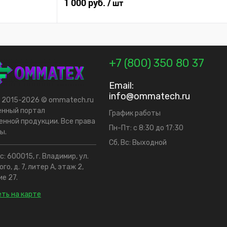
1 000 руб.
/ шт
+7 (800) 350 80 37
Email:
info@ommatech.ru
t 2015-2026 © ommatech.ru
енный портал
График работы
нной продукции. Все права
Пн-Пт: с 8:30 до 17:30
ы.
Сб, Вс: Выходной
: 600015, г. Владимир, ул.
го, д. 7, литер А, этаж 2,
е 27.
ть на карте