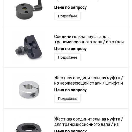
Цена по запросу
Подробнее
Соединительная муфта для
трансмиссионного вала / из стали
/ компенсатор / штифт и
Цена по запросу
центрирующая втулка
Подробнее
Жесткая соединительная муфта /
из нержавеющей стали / штифт и
центрирующая втулка
Цена по запросу
Подробнее
Жесткая соединительная муфта /
для трансмиссионного вала / из
нержавеющей стали / стопорное
Цена по запросу