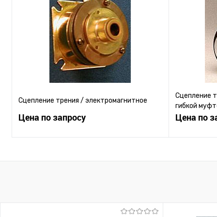
Купить в 1 клик
К сравнению
Купить в 1
В избранное
Под заказ
В избранн
Сцепление т
Сцепление трения / электромагнитное
гибкой муфт
Цена по запросу
Цена по з
Запросить цену
Купить в 1 клик
К сравнению
Купить в 1
В избранное
Под заказ
В избранн