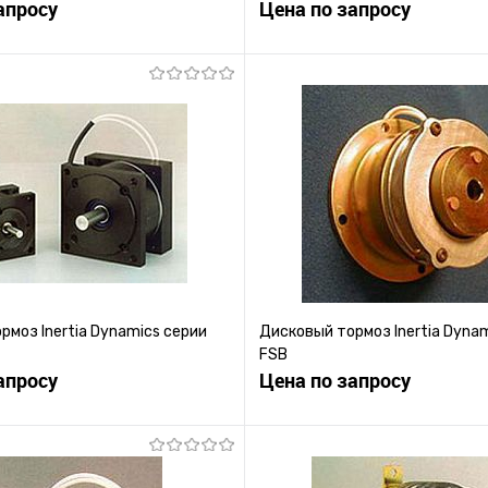
апросу
Цена по запросу
Запросить цену
Запросить це
 клик
К сравнению
Купить в 1 клик
К с
ое
Под заказ
В избранное
Под
рмоз Inertia Dynamics серии
Дисковый тормоз Inertia Dyna
FSB
апросу
Цена по запросу
Запросить цену
Запросить це