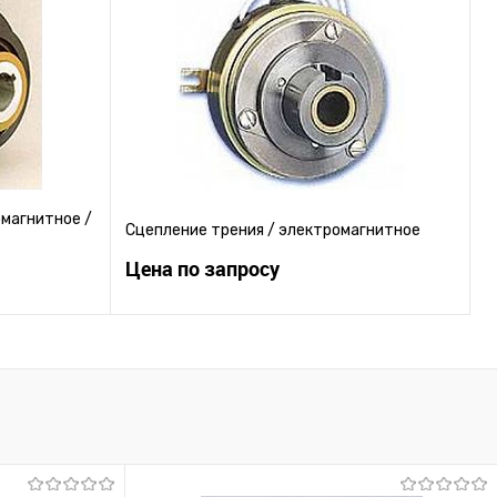
равнению
Купить в 1 клик
К сравнению
 заказ
В избранное
Под заказ
магнитное /
Сцепление трения / электромагнитное
Цена по запросу
ну
Запросить цену
равнению
Купить в 1 клик
К сравнению
 заказ
В избранное
Под заказ