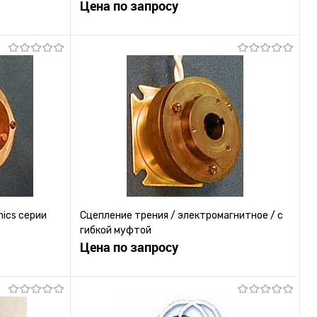
Цена по запросу
ну
Запросить цену
равнению
Купить в 1 клик
К сравнению
 заказ
В избранное
Под заказ
mics серии
Сцепление трения / электромагнитное / с
гибкой муфтой
Цена по запросу
ну
Запросить цену