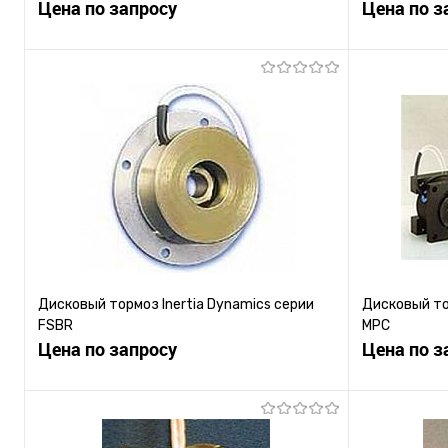
Цена по запросу
Цена по з
Запросить цену
Купить в 1 клик
К сравнению
Купить в 1
В избранное
Под заказ
В избранн
Дисковый тормоз Inertia Dynamics серии
Дисковый то
FSBR
MPC
Цена по запросу
Цена по з
Запросить цену