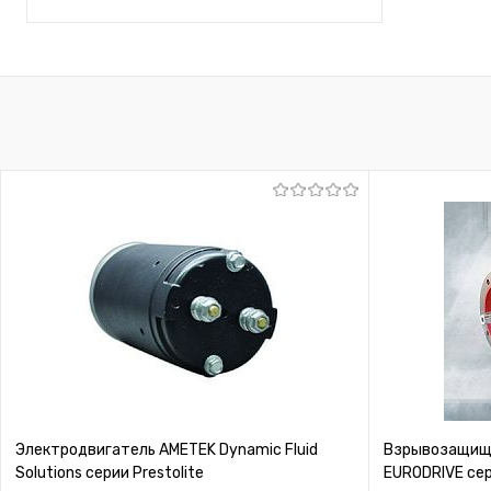
Запросить цену
Купить в 1 клик
К сравнению
В избранное
Под заказ
Электродвигатель AMETEK Dynamic Fluid
Взрывозащище
Solutions серии Prestolite
EURODRIVE се