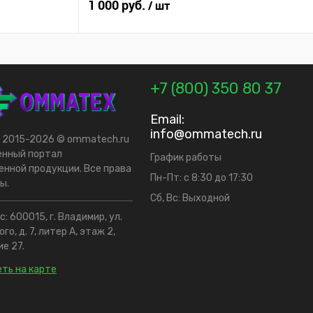
1 000 руб.
/ шт
+7 (800) 350 80 37
Email:
info@ommatech.ru
t 2015-2026 © ommatech.ru
енный портал
График работы
нной продукции. Все права
Пн-Пт: с 8:30 до 17:30
ы.
Сб, Вс: Выходной
: 600015, г. Владимир, ул.
го, д. 7, литер А, этаж 2,
е 27.
ть на карте