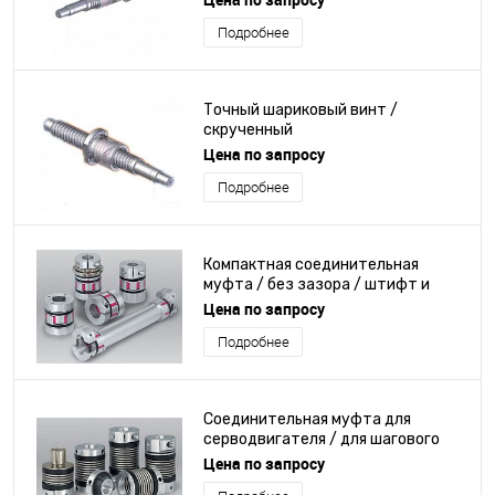
Подробнее
Точный шариковый винт /
скрученный
Цена по запросу
Подробнее
Компактная соединительная
муфта / без зазора / штифт и
центрирующая втулка
Цена по запросу
Подробнее
Соединительная муфта для
серводвигателя / для шагового
двигателя / с сильфоном /
Цена по запросу
миниатюрная