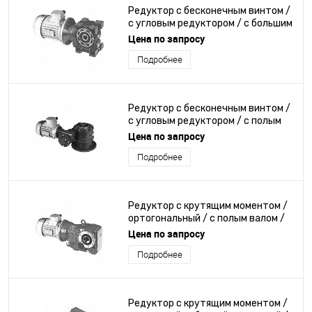
Редуктор с бесконечным винтом /
с угловым редуктором / с большим
моментом / с полым валом
Цена по запросу
Подробнее
Редуктор с бесконечным винтом /
с угловым редуктором / с полым
валом / модульный
Цена по запросу
Подробнее
Редуктор с крутящим моментом /
ортогональный / с полым валом /
для двигателя
Цена по запросу
Подробнее
Редуктор с крутящим моментом /