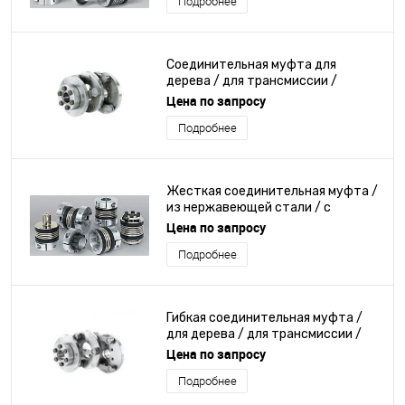
Подробнее
Соединительная муфта для
дерева / для трансмиссии /
против осевого смещения / с
Цена по запросу
фланцем
Подробнее
Жесткая соединительная муфта /
из нержавеющей стали / с
сильфоном / штифт и
Цена по запросу
центрирующая втулка
Подробнее
Гибкая соединительная муфта /
для дерева / для трансмиссии /
против осевого смещения
Цена по запросу
Подробнее