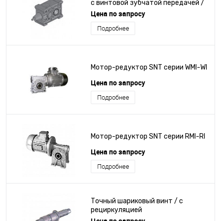
с винтовой зубчатой передачей /
с угловым редуктором / для
Цена по запросу
высоких нагрузок
Подробнее
Мотор-редуктор SNT серии WMI-WI
Цена по запросу
Подробнее
Мотор-редуктор SNT серии RMI-RI
Цена по запросу
Подробнее
Точный шариковый винт / с
рециркуляцией
Цена по запросу