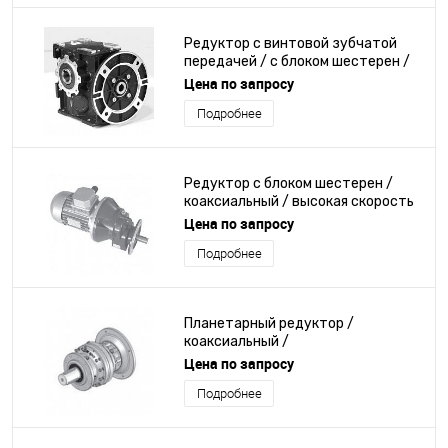
Редуктор с винтовой зубчатой
передачей / с блоком шестерен /
ортогональный / компактный
Цена по запросу
Подробнее
Редуктор с блоком шестерен /
коаксиальный / высокая скорость
/ с фланцем
Цена по запросу
Подробнее
Планетарный редуктор /
коаксиальный /
четырехуровневый / с полым
Цена по запросу
валом
Подробнее