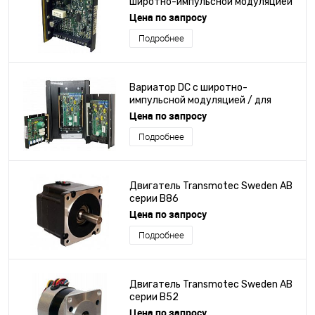
широтно-импульсной модуляцией
/ для двигателя
Цена по запросу
Подробнее
Вариатор DC с широтно-
импульсной модуляцией / для
двигателя
Цена по запросу
Подробнее
Двигатель Transmotec Sweden AB
серии B86
Цена по запросу
Подробнее
Двигатель Transmotec Sweden AB
серии B52
Цена по запросу