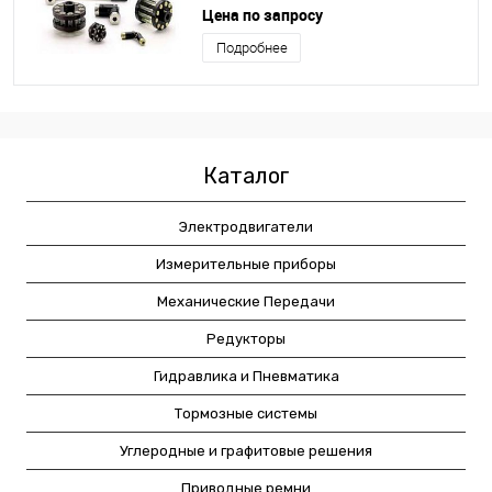
смещения / с фланцем
Цена по запросу
Подробнее
Каталог
Электродвигатели
Измерительные приборы
Механические Передачи
Редукторы
Гидравлика и Пневматика
Тормозные системы
Углеродные и графитовые решения
Приводные ремни