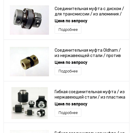
Соединительная муфта с диском /
для трансмиссии / из алюминия /
против осевого смещения
Цена по запросу
Подробнее
Соединительная муфта Oldham /
из нержавеющей стали / против
осевого смещения / раздвижная
Цена по запросу
Подробнее
Гибкая соединительная муфта / из
нержавеющей стали / из пластика
/ против осевого смещения
Цена по запросу
Подробнее