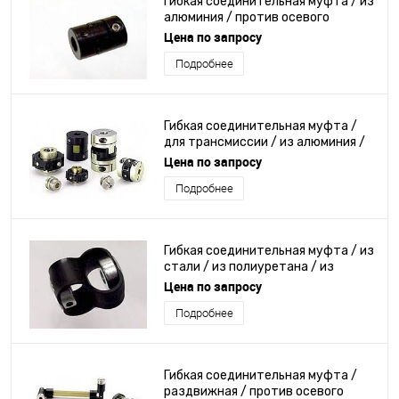
Гибкая соединительная муфта / из
алюминия / против осевого
смещения / ступица вала
Цена по запросу
Подробнее
Гибкая соединительная муфта /
для трансмиссии / из алюминия /
из нержавеющей стали
Цена по запросу
Подробнее
Гибкая соединительная муфта / из
стали / из полиуретана / из
пластика
Цена по запросу
Подробнее
Гибкая соединительная муфта /
раздвижная / против осевого