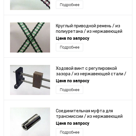
Подробнее
Круглый приводной ремень / из
полиуретана / из нержавеющей
стали / с уменьшенным люфтом
Цена по запросу
Подробнее
Ходовой винт с регулировкой
зазора / из нержавеющей стали /
из алюминия
Цена по запросу
Подробнее
Соединительная муфта для
трансмиссии / из нержавеющей
стали / против осевого смещения
Цена по запросу
/ без зазора
Подробнее