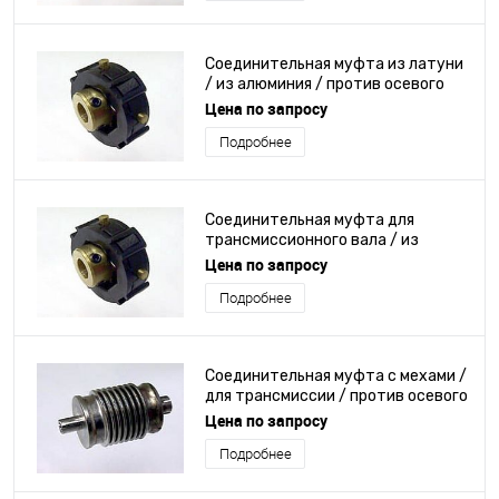
Соединительная муфта из латуни
/ из алюминия / против осевого
смещения / раздвижная
Цена по запросу
Подробнее
Соединительная муфта для
трансмиссионного вала / из
нержавеющей стали / против
Цена по запросу
осевого смещения / с фланцем
Подробнее
Соединительная муфта с мехами /
для трансмиссии / против осевого
смещения / без зазора
Цена по запросу
Подробнее