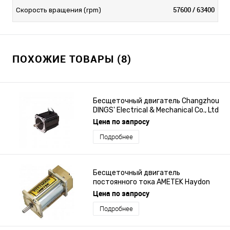
57600 / 63400
Скорость вращения (rpm)
ПОХОЖИЕ ТОВАРЫ (8)
Бесщеточный двигатель Changzhou
DINGS' Electrical & Mechanical Co., Ltd
серии M40Nx
Цена по запросу
Подробнее
Бесщеточный двигатель
постоянного тока AMETEK Haydon
Kerk Pittman серии ES030A
Цена по запросу
Подробнее