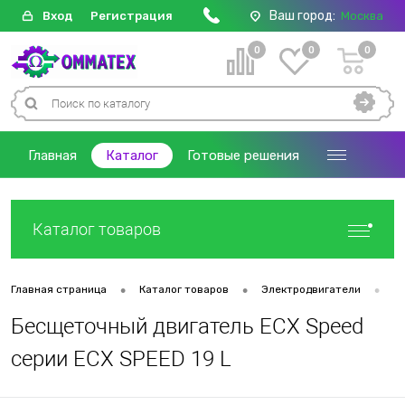
Ваш город:
Вход
Регистрация
Москва
0
0
0
Главная
Каталог
Готовые решения
Каталог товаров
•
•
•
Главная страница
Каталог товаров
Электродвигатели
Б
Бесщеточный двигатель ECX Speed
серии ECX SPEED 19 L