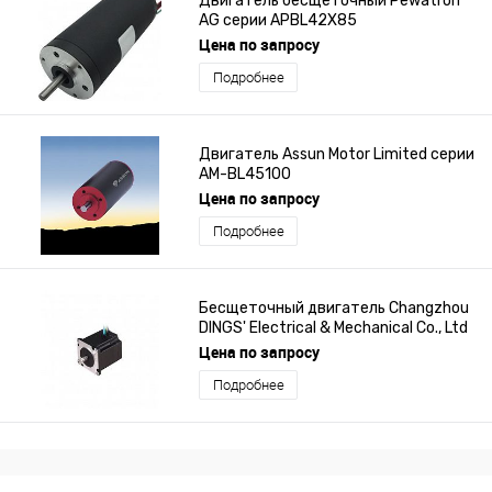
Двигатель бесщеточный Pewatron
AG серии APBL42X85
Цена по запросу
Подробнее
Двигатель Assun Motor Limited серии
AM-BL45100
Цена по запросу
Подробнее
Бесщеточный двигатель Changzhou
DINGS' Electrical & Mechanical Co., Ltd
серии M23Nx
Цена по запросу
Подробнее