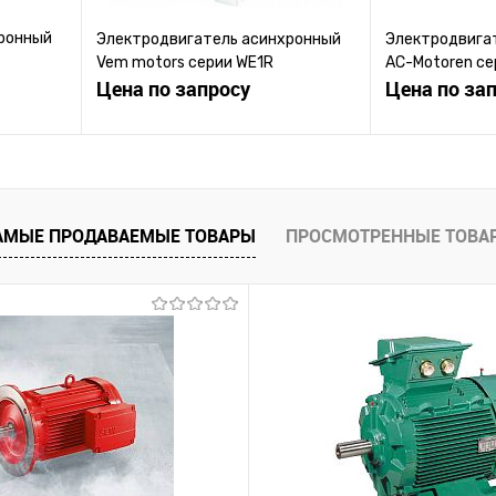
ронный
Электродвигатель асинхронный
Электродвига
Vem motors серии WE1R
AC-Motoren сер
Цена по запросу
Цена по за
ену
Запросить цену
Зап
равнению
Купить в 1 клик
К сравнению
Купить в 1 к
АМЫЕ ПРОДАВАЕМЫЕ ТОВАРЫ
ПРОСМОТРЕННЫЕ ТОВА
 заказ
В избранное
Под заказ
В избранное