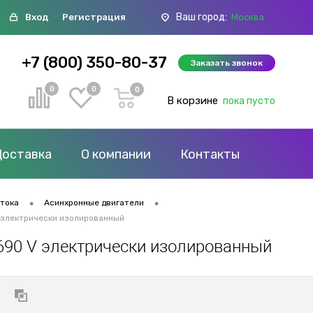
Ваш город:
Вход
Регистрация
Москва
+7 (800) 350-80-37
Заказать звонок
0
0
0
В корзине
пока пусто
Доставка
О компании
Контакты
•
•
 тока
Асинхронные двигатели
V электрически изолированный
s 690 V электрически изолированный