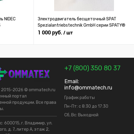
ь NIDEC
Электродвигатель бесщеточный SPAT
S
Spezialantriebstechnik GmbH серии SPATY®
1 000 руб.
/ шт
+7 (800) 350 80 37
Email:
info@ommatech.ru
t 2015-2026 © ommatech.ru
енный портал
График работы
нной продукции. Все права
Пн-Пт: с 8:30 до 17:30
ы.
Сб, Вс: Выходной
: 600015, г. Владимир, ул.
го, д. 7, литер А, этаж 2,