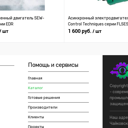
нный двигатель SEW-
Асинхронный электродвигател
рии EDR
Control Techniques серии FLSE
1 600 руб.
/ шт
/ шт
Помощь и сервисы
Главная
Copyrigh
Каталог
- соврем
Готовые решения
промышле
защищен
Производители
Клиенты
Наш адрес
Чайковско
Проекты