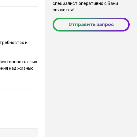
специалист оперативно с Вами
свяжется!
Отправить запрос
требностях и
фективность этих
ения над жизнью