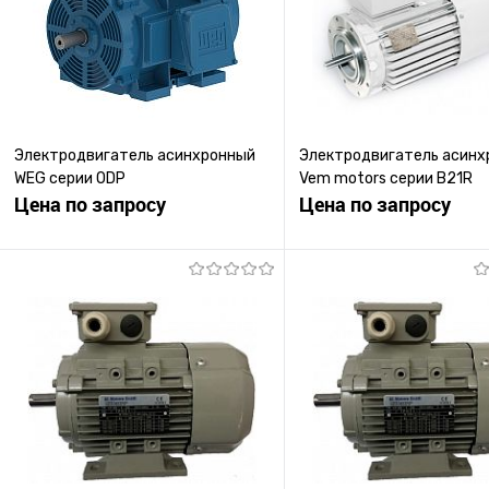
Электродвигатель асинхронный
Электродвигатель асинх
WEG серии ODP
Vem motors серии B21R
Цена по запросу
Цена по запросу
Запросить цену
Запросить ц
Купить в 1 клик
К сравнению
Купить в 1 клик
К с
В избранное
Под заказ
В избранное
Под