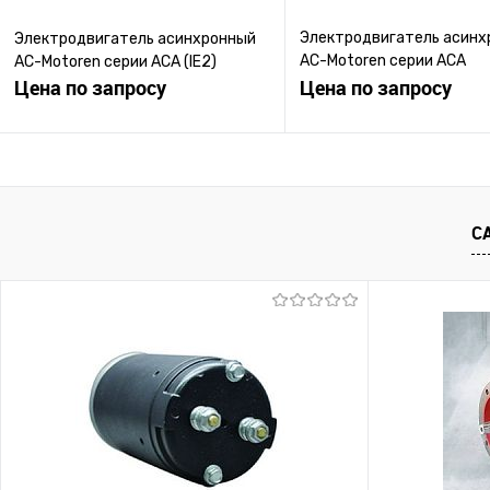
Электродвигатель асинх
Электродвигатель асинхронный
AC-Motoren серии ACA
AC-Motoren серии ACA (IE2)
Цена по запросу
PROGRESSIV (IE3)
Цена по запросу
Запросить цену
Запросить ц
Купить в 1 клик
К сравнению
Купить в 1 клик
К с
С
В избранное
Под заказ
В избранное
Под