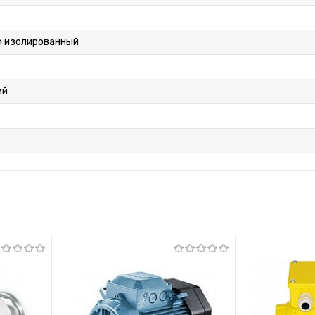
и изолированный
ий