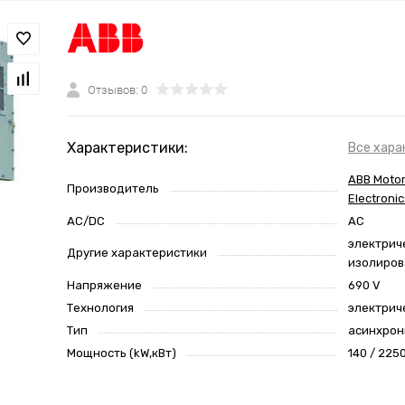
Отзывов: 0
Характеристики:
Все хара
ABB Motor
Производитель
Electronic
AC/DC
AC
электрич
Другие характеристики
изолиро
Напряжение
690 V
Технология
электрич
Тип
асинхро
Мощность (kW,кВт)
140 / 225