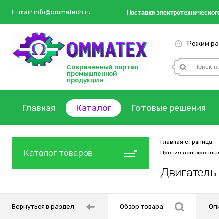
Поставки
электротехнического
E-mail:
info@ommatech.ru
Режим раб
Современный портал
промышленной
продукции
Главная
Каталог
Готовые решения
Главная страница
Каталог товаров
Прочие асинхронны
Двигатель 
Вернуться в раздел
Обзор товара
Оп