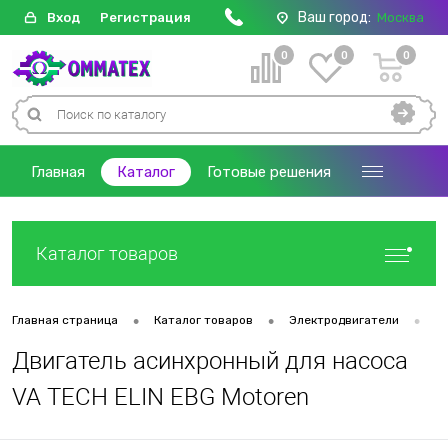
Ваш город:
Вход
Регистрация
Москва
0
0
0
Главная
Каталог
Готовые решения
Каталог товаров
•
•
•
Главная страница
Каталог товаров
Электродвигатели
Д
Двигатель асинхронный для насоса
VA TECH ELIN EBG Motoren