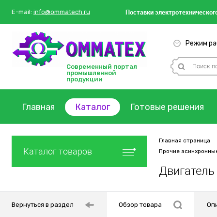
Поставки
электротехнического
E-mail:
info@ommatech.ru
Режим раб
Современный портал
промышленной
продукции
Главная
Каталог
Готовые решения
Главная страница
Каталог товаров
Прочие асинхронны
Двигатель
Вернуться в раздел
Обзор товара
Оп