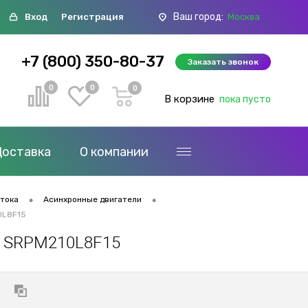
Ваш город:
Вход
Регистрация
Москва
+7 (800) 350-80-37
Заказать звонок
0
0
0
В корзине
пока пусто
Доставка
О компании
•
•
 тока
Асинхронные двигатели
0L8F15
и SRPM210L8F15