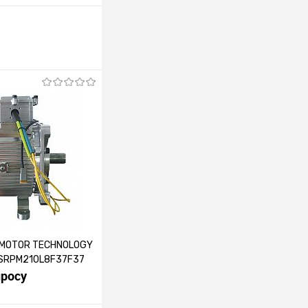
 MOTOR TECHNOLOGY
и SRPM210L8F37F37
просу