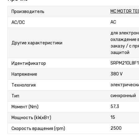
MC MOTOR TEC
Производитель
AC
AC/DC
для электро
охлаждение 
Другие характеристики
заказу / с п
защитой
SRPM210L8F1
Идентификатор
380 V
Напряжение
электрическ
Технология
синхронный
Тип
57,3
Момент (Nm)
15
Мощность (kW,кВт)
2500
Скорость вращения (rpm)