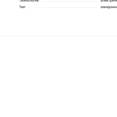
Технология
электрич
Тип
синхрон