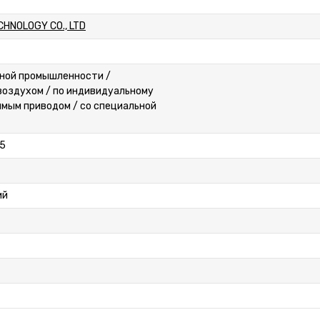
HNOLOGY CO., LTD
нной промышленности /
воздухом / по индивидуальному
рямым приводом / со специальной
5
ий