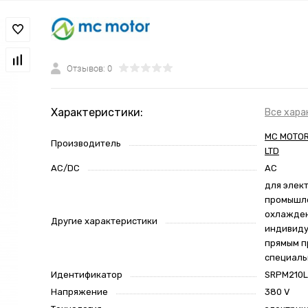
Отзывов: 0
Характеристики:
Все хара
MC MOTOR
Производитель
LTD
AC/DC
AC
для элек
промышле
охлажден
Другие характеристики
индивиду
прямым п
специаль
Идентификатор
SRPM210L
Напряжение
380 V