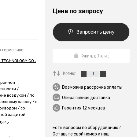
Цена по запросу
Запросить цену
ктеристики
Купить в 1 клик
 TECHNOLOGY CO.,
Кол-во:
тронной
Возможна рассрочка оплаты
нности /
ие воздухом / по
Оперативная доставка
альному заказу / с
Гарантия 12 месяцев
риводом / со
ной защитой
8F15
Есть вопросы по оборудованию?
Оставьте свой номер и наш