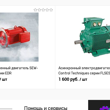
 заказ
В избранное
Под заказ
В избранное
нный двигатель SEW-
Асинхронный электродвигател
рии EDR
Control Techniques серии FLSE
1 600 руб.
/ шт
/ шт
Помощь и сервисы