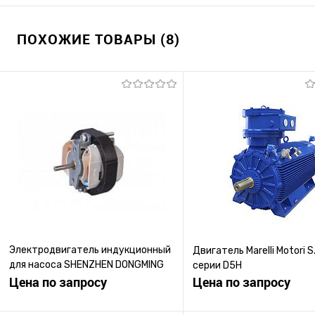
ПОХОЖИЕ ТОВАРЫ (8)
Электродвигатель индукционный
Двигатель Marelli Motori S.
для насоса SHENZHEN DONGMING
серии D5H
MOTOR ELECTRIC серии SP58
Цена по запросу
Цена по запросу