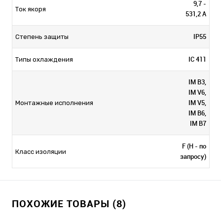
9,7 -
Ток якоря
531,2 А
IP55
Степень защиты
IC 411
Типы охлаждения
IM B3,
IM V6,
IM V5,
Монтажные исполнения
IM B6,
IM B7
F (H - по
Класс изоляции
запросу)
ПОХОЖИЕ ТОВАРЫ (8)