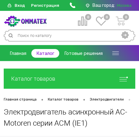
Ваш город:
Вход
Регистрация
Москва
0
0
0
Главная
Каталог
Готовые решения
Каталог товаров
•
•
•
Главная страница
Каталог товаров
Электродвигатели
Д
Электродвигатель асинхронный AC-
Motoren серии ACM (IE1)