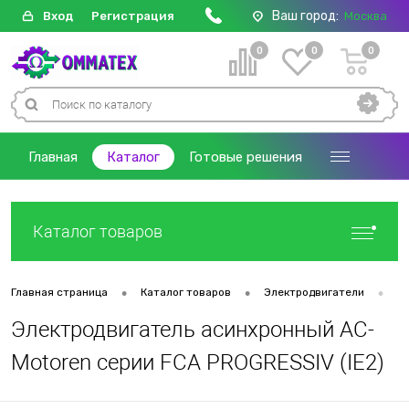
Ваш город:
Вход
Регистрация
Москва
0
0
0
Главная
Каталог
Готовые решения
Каталог товаров
•
•
•
Главная страница
Каталог товаров
Электродвигатели
Д
Электродвигатель асинхронный AC-
Motoren серии FCA PROGRESSIV (IE2)