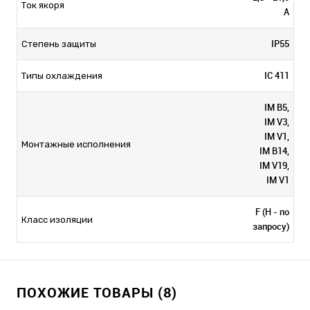
Ток якоря
А
IP55
Степень защиты
IC 411
Типы охлаждения
IM B5,
IM V3,
IM V1,
Монтажные исполнения
IM B14,
IM V19,
IM V1
F (H - по
Класс изоляции
запросу)
ПОХОЖИЕ ТОВАРЫ (8)