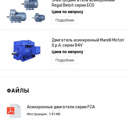
Электродвигатель асинхронный
Regal Beloit серии ECO
Цена по запросу
Подробнее
Двигатель асинхронный Marelli Motori
S.p.A. серии B4V
Цена по запросу
Подробнее
ФАЙЛЫ
Асинхронные двигатели серии FCA
PROGRESSIV (IE2).pdf
Инструкция , 1.31 МБ