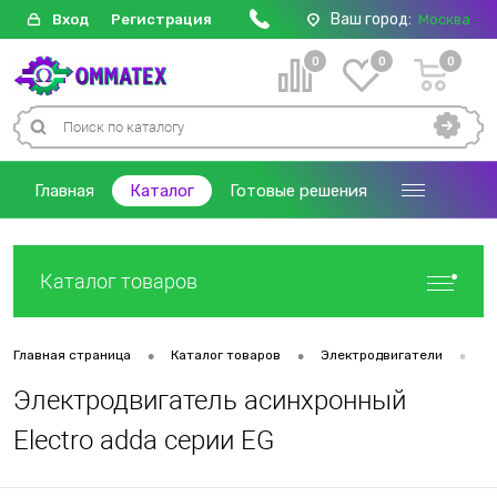
Ваш город:
Вход
Регистрация
Москва
0
0
0
Главная
Каталог
Готовые решения
Каталог товаров
•
•
•
Главная страница
Каталог товаров
Электродвигатели
Д
Электродвигатель асинхронный
Electro adda серии EG