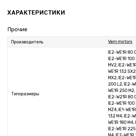
ХАРАКТЕРИСТИКИ
Прочие
Vem motors
Производитель
IE2-WE1R 80 G
IE2-WE1R 100 
MV2, IE2-WE1R
WE1R 132 SX2,
MX2, IE2-WE1R
200 L2, IE2-W
WE1R 250 M2,
Типоразмеры
IE2-W21R 80 G
IE2-WE1R 100 
MZ4, IE1-WE1R
132 M4, IE2-W
WE1R 180 M4, 
IE2-WE1R 225
M4, IE2-WE1R 