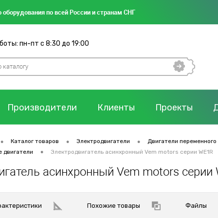
 оборудования по всей России и странам СНГ
оты: пн-пт с 8:30 до 19:00
Производители
Клиенты
Проекты
•
•
•
Каталог товаров
Электродвигатели
Двигатели переменного
•
е двигатели
Электродвигатель асинхронный Vem motors серии WE1R
игатель асинхронный Vem motors серии
рактеристики
Похожие товары
Файлы