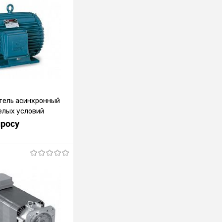
тель асинхронный
елых условий
просу
росить цену
лик
К сравнению
Под заказ