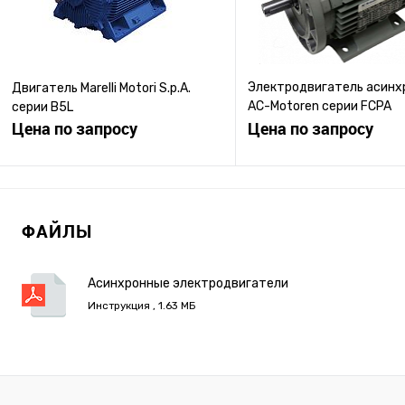
Электродвигатель асинх
Двигатель Marelli Motori S.p.A.
AC-Motoren серии FCPA
серии B5L
Цена по запросу
PROGRESSIV (IE2)
Цена по запросу
Запросить цену
Запросить ц
ФАЙЛЫ
Купить в 1 клик
К сравнению
Купить в 1 клик
К с
В избранное
Под заказ
В избранное
Под
Асинхронные электродвигатели
серии WE1R.pdf
Инструкция , 1.63 МБ