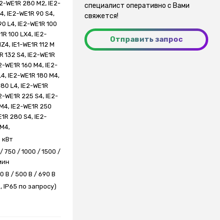
E2-WE1R 280 M2, IE2-
специалист оперативно с Вами
4, IE2-WE1R 90 S4,
свяжется!
90 L4, IE2-WE1R 100
1R 100 LX4, IE2-
Отправить запрос
Z4, IE1-WE1R 112 M
R 132 S4, IE2-WE1R
2-WE1R 160 M4, IE2-
L4, IE2-WE1R 180 M4,
180 L4, IE2-WE1R
2-WE1R 225 S4, IE2-
M4, IE2-WE1R 250
E1R 280 S4, IE2-
M4,
0 кВт
/ 750 / 1000 / 1500 /
мин
0 В / 500 В / 690 В
6, IP65 по запросу)