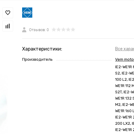
Отзывов: 0
Характеристики:
Все хара
Производитель
Vem moto
IE2-WE1R 
S2, IE2-W
100 L2, IE
WE1R 112 
S2T, IE2-W
WE1R 132 
M2, IE2-W
WE1R 160 
IE2-WE1R 
200 LX2, 
IE2-WE1R 