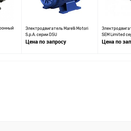
ронный
Электродвигатель Marelli Motori
Электродвигат
S.p.A. серии D5U
SEM Limited с
Цена по запросу
Цена по за
ену
Запросить цену
Зап
равнению
Купить в 1 клик
К сравнению
Купить в 1 к
 заказ
В избранное
Под заказ
В избранное