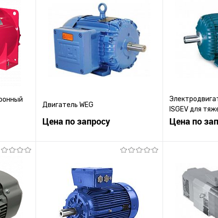
Электродвига
ронный
Двигатель WEG
ISGEV для тяж
Цена по запросу
применения
Цена по за
ену
Запросить цену
Зап
равнению
Купить в 1 клик
К сравнению
Купить в 1 к
 заказ
В избранное
Под заказ
В избранное