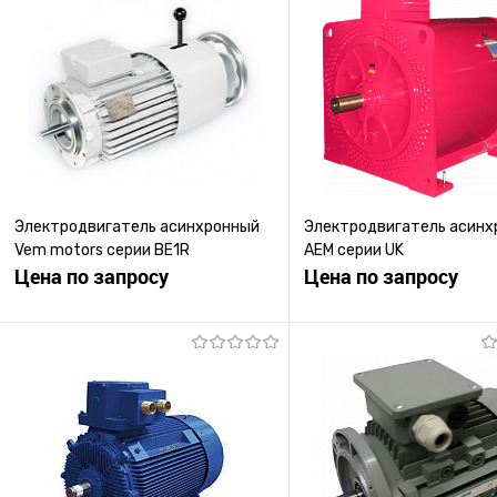
Электродвигатель асинхронный
Электродвигатель асинх
Vem motors серии BE1R
AEM серии UK
Цена по запросу
Цена по запросу
Запросить цену
Запросить ц
Купить в 1 клик
К сравнению
Купить в 1 клик
К с
В избранное
Под заказ
В избранное
Под