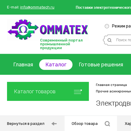
Поставки
электротехнического
E-mail:
info@ommatech.ru
Режим раб
Современный портал
промышленной
продукции
Главная
Каталог
Готовые решения
Главная страница
Каталог товаров
Прочие асинхронны
Электродв
Вернуться в раздел
Обзор товара
Ха