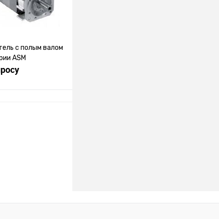
ель с полым валом
ерии ASM
просу
росить цену
лик
К сравнению
Под заказ