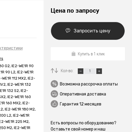
Цена по запросу
Запросить цену
ктеристики
Купить в 1 клик
rs
80 G2, IE2-WE1R 90
Кол-во:
E1R 90 L2, IE2-WE1R
2-WE1R 112 MX2, IE2-
Возможна рассрочка оплаты
MV2, IE2-WE1R 132
E1R 132 S2, IE2-
Оперативная доставка
SX2, IE2-WE1R 160
E1R 160 MX2, IE2-
Гарантия 12 месяцев
L2, IE2-WE1R 180 M2,
200 L2, IE2-WE1R
IE2-WE1R 225 M2,
Есть вопросы по оборудованию?
250 M2, IE2-WE1R
Оставьте свой номер и наш