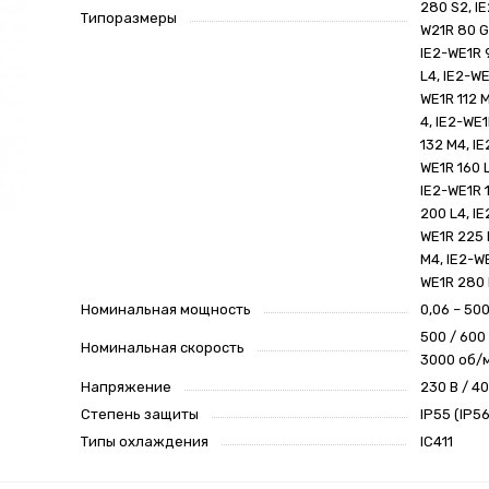
280 S2, I
Типоразмеры
W21R 80 G
IE2-WE1R 
L4, IE2-WE
WE1R 112 M
4, IE2-WE1
132 M4, IE
WE1R 160 
IE2-WE1R 
200 L4, IE
WE1R 225 
M4, IE2-W
WE1R 280 
Номинальная мощность
0,06 – 50
500 / 600 
Номинальная скорость
3000 об/
Напряжение
230 В / 40
Степень защиты
IP55 (IP5
Типы охлаждения
IC411