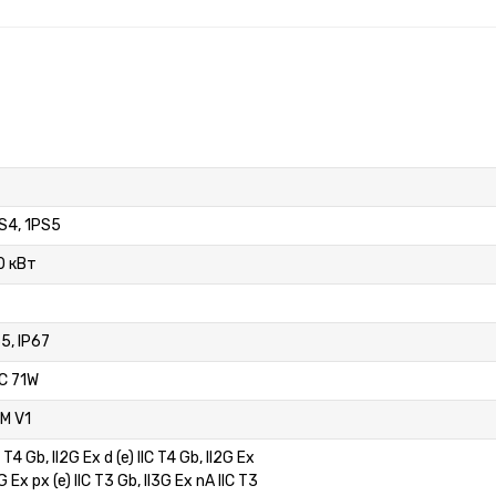
PS4, 1PS5
0 кВт
65, IP67
 IC 71W
IM V1
B T4 Gb, II2G Ex d (e) IIC T4 Gb, II2G Ex
2G Ex px (e) IIC T3 Gb, II3G Ex nA IIC T3