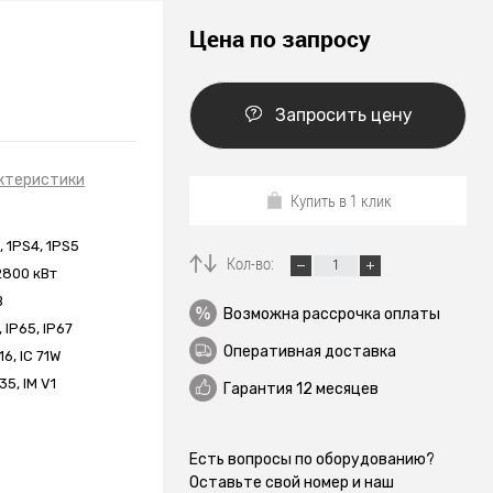
Цена по запросу
Запросить цену
ктеристики
Купить в 1 клик
, 1PS4, 1PS5
Кол-во:
2800 кВт
В
Возможна рассрочка оплаты
, IP65, IP67
Оперативная доставка
416, IC 71W
35, IM V1
Гарантия 12 месяцев
Есть вопросы по оборудованию?
Оставьте свой номер и наш