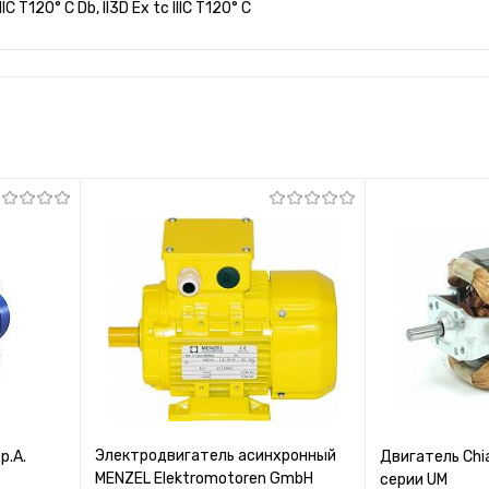
IIIC T120° C Db, II3D Ex tc IIIC T120° C
Электродвигатель асинхронный
p.A.
Двигатель Chi
MENZEL Elektromotoren GmbH
серии UM