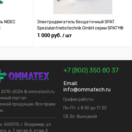
ь NIDEC
Электродвигатель бесщеточный SPAT
S
Spezialantriebstechnik GmbH серии SPATY®
1 000 руб.
/ шт
+7 (800) 350 80 37
Email:
info@ommatech.ru
t 2015-2026 © ommatech.ru
енный портал
График работы
нной продукции. Все права
Пн-Пт: с 8:30 до 17:30
ы.
Сб, Вс: Выходной
: 600015, г. Владимир, ул.
го, д. 7, литер А, этаж 2,