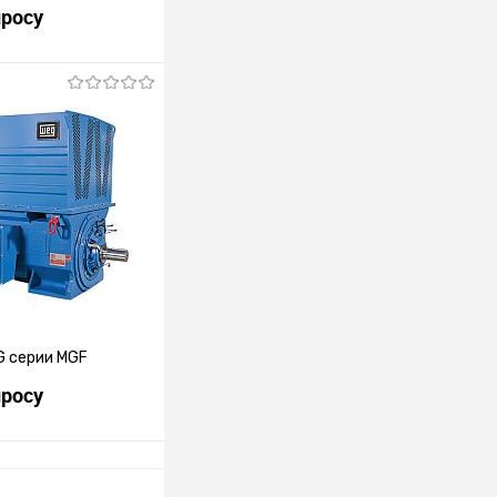
просу
росить цену
лик
К сравнению
Под заказ
G серии MGF
просу
росить цену