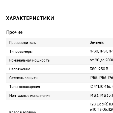
ХАРАКТЕРИСТИКИ
Прочие
Siemens
Производитель
1PS0, 1PS1, 1
Типоразмеры
от 90 до 280
Номинальная мощность
380-950 В
Напряжение
IP55, IP56, IP
Степень защиты
IC 411, IC 416,
Типы охлаждения
IM B3, IM B35, 
Монтажные исполнения
II2G Ex d (e) II
e IIC T3 Gb, II
Класс изоляции