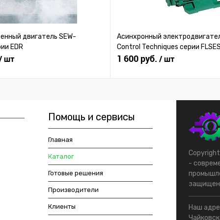
нный двигатель SEW-
Асинхронный электродвигател
рии EDR
Control Techniques серии FLSE
1 600 руб.
/ шт
/ шт
Помощь и сервисы
Главная
Copyrigh
Каталог
- соврем
Готовые решения
промышле
защищен
Производители
Клиенты
Наш адрес
Чайковско