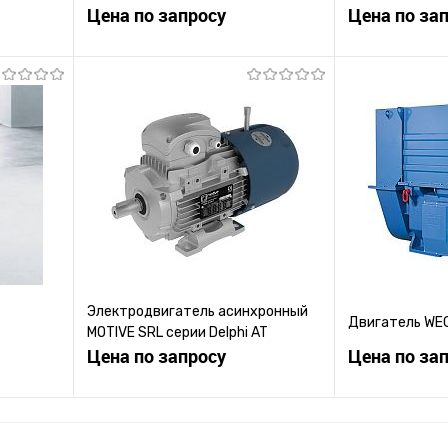
низкое напряжение
Цена по запросу
Цена по за
ену
Запросить цену
Зап
равнению
Купить в 1 клик
К сравнению
Купить в 1 к
 заказ
В избранное
Под заказ
В избранное
Электродвигатель асинхронный
Двигатель WE
MOTIVE SRL серии Delphi AT
Цена по запросу
Цена по за
ену
Запросить цену
Зап