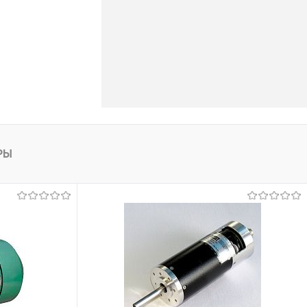
лик
К сравнению
Под заказ
РЫ