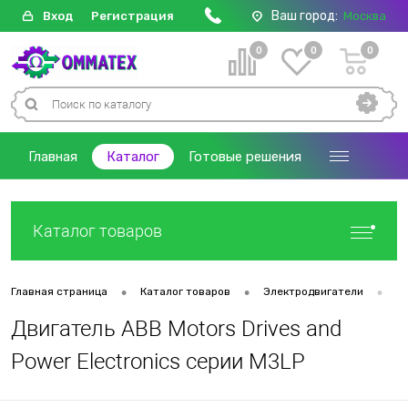
Ваш город:
Вход
Регистрация
Москва
0
0
0
Главная
Каталог
Готовые решения
Каталог товаров
•
•
•
Главная страница
Каталог товаров
Электродвигатели
Д
Двигатель ABB Motors Drives and
Power Electronics серии M3LP