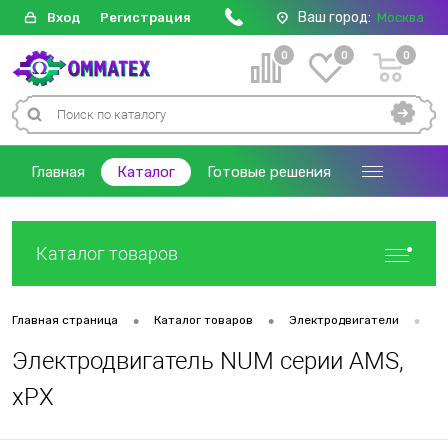
Ваш город:
Вход
Регистрация
Москва
0
0
0
Главная
Каталог
Готовые решения
Каталог товаров
•
•
•
Главная страница
Каталог товаров
Электродвигатели
Д
Электродвигатель NUM серии AMS,
xPX