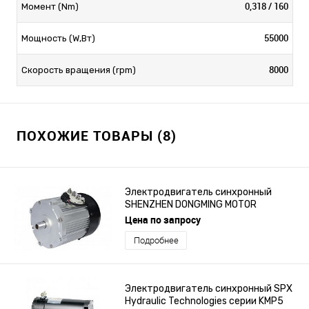
0,318 / 160
Момент (Nm)
55000
Мощность (W,Вт)
8000
Скорость вращения (rpm)
ПОХОЖИЕ ТОВАРЫ (8)
Электродвигатель синхронный
SHENZHEN DONGMING MOTOR
ELECTRIC CO., LTD серии TYT100
Цена по запросу
Подробнее
Электродвигатель синхронный SPX
Hydraulic Technologies серии KMP5