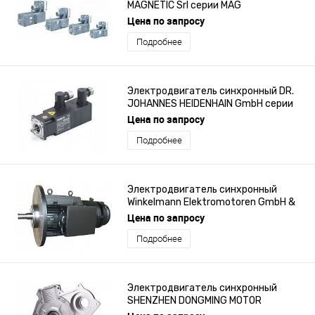
MAGNETIC Srl серии MAG
Цена по запросу
Подробнее
Электродвигатель синхронный DR.
JOHANNES HEIDENHAIN GmbH серии
QSY
Цена по запросу
Подробнее
Электродвигатель синхронный
Winkelmann Elektromotoren GmbH &
Co. KG 0.15 - 46 kW, IP 23 - IP 68
Цена по запросу
Подробнее
Электродвигатель синхронный
SHENZHEN DONGMING MOTOR
ELECTRIC CO., LTD TYT125