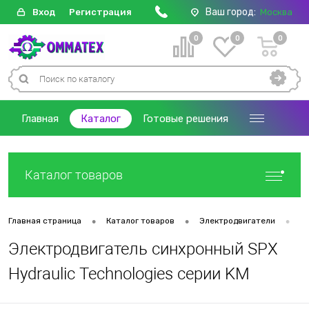
Ваш город:
Вход
Регистрация
Москва
0
0
0
Главная
Каталог
Готовые решения
Каталог товаров
•
•
•
Главная страница
Каталог товаров
Электродвигатели
Д
Электродвигатель синхронный SPX
Hydraulic Technologies серии KM