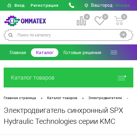
Ваш город:
Вход
Регистрация
Москва
0
0
0
Главная
Каталог
Готовые решения
Каталог товаров
•
•
•
Главная страница
Каталог товаров
Электродвигатели
Д
Электродвигатель синхронный SPX
Hydraulic Technologies серии KMC