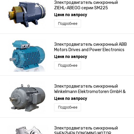
Электродвигатель синхронный
ZIEHL-ABEGG серии SM225
Цена по запросу
Подробнее
Электродвигатель синхронный ABB
Motors Drives and Power Electronics
серий M3BJ, M3LJ, AMZ
Цена по запросу
Подробнее
Электродвигатель синхронный
Winkelmann Elektromotoren GmbH &
Co. KG 0.15 - 150 kW, IP44 - IP65, IC 410
Цена по запросу
- IC 416, IEC, NEMA MG1
Подробнее
Электродвигатель синхронный
SHENZHEN DONGMING MOTOR