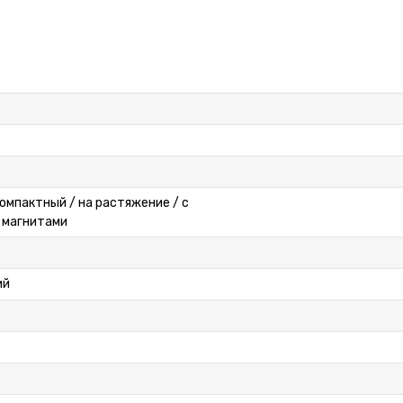
компактный / на растяжение / с
 магнитами
ий