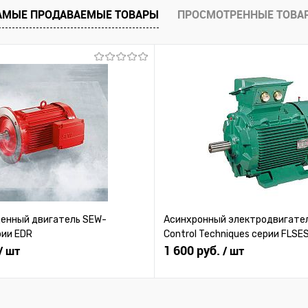
равнению
Купить в 1 клик
К сравнению
Купить в 1 к
АМЫЕ ПРОДАВАЕМЫЕ ТОВАРЫ
ПРОСМОТРЕННЫЕ ТОВА
 заказ
В избранное
Под заказ
В избранное
нный двигатель SEW-
Асинхронный электродвигател
рии EDR
Control Techniques серии FLSE
1 600 руб.
/ шт
/ шт