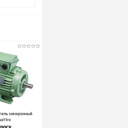
тель синхронный
attro
просу