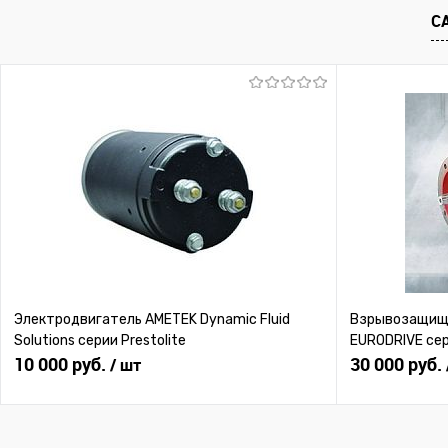
Купить в 1 клик
К сравнению
Купить в 1 клик
К с
С
В избранное
Под заказ
В избранное
Под
Электродвигатель AMETEK Dynamic Fluid
Взрывозащище
Solutions серии Prestolite
EURODRIVE се
10 000 руб.
30 000 руб.
/ шт