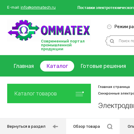
Поставки
электротехнического
E-mail:
info@ommatech.ru
Режим раб
Современный портал
промышленной
продукции
Главная
Каталог
Готовые решения
Главная страница
Каталог товаров
Синхронные электр
Электродв
Вернуться в раздел
Обзор товара
Оп