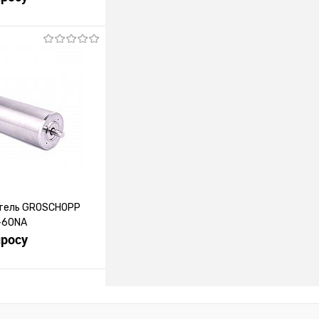
росить цену
лик
К сравнению
Под заказ
тель GROSCHOPP
-60NA
просу
росить цену