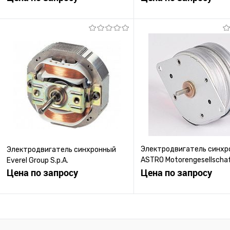
Запросить цену
Запросить ц
Купить в 1 клик
К сравнению
Купить в 1 клик
К с
В избранное
Под заказ
В избранное
Под
Электродвигатель синхр
Электродвигатель синхронный
ASTRO Motorengesellscha
Everel Group S.p.A.
Цена по запросу
ASM 0516
Цена по запросу
Запросить цену
Запросить ц