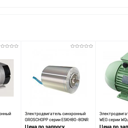
онный
Электродвигатель синхронный
Электродвига
GROSCHOPP серии ESKH80-80NR
WEG серии WQu
Цена по запросу
Цена по за