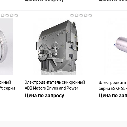
ену
Запросить цену
Зап
равнению
Купить в 1 клик
К сравнению
Купить в 1 к
 заказ
В избранное
Под заказ
В избранное
онный
Электродвигатель синхронный
Электродвига
ft серии
ABB Motors Drives and Power
серии ESKH65
Electronics 690 Вт
Цена по запросу
Цена по за
ену
Запросить цену
Зап