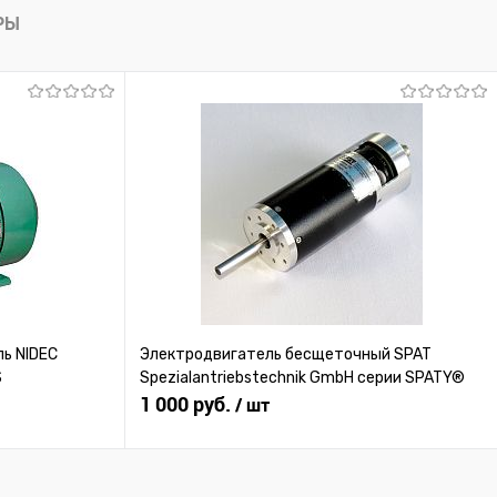
лик
К сравнению
РЫ
Под заказ
ь NIDEC
Электродвигатель бесщеточный SPAT
S
Spezialantriebstechnik GmbH серии SPATY®
1 000 руб.
/ шт