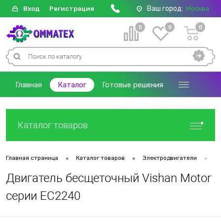
Ваш город:
Вход
Регистрация
Москва
0
0
0
Главная
Каталог
Готовые решения
Каталог товаров
•
•
•
Главная страница
Каталог товаров
Электродвигатели
Д
Двигатель бесщеточный Vishan Motor
серии EC2240