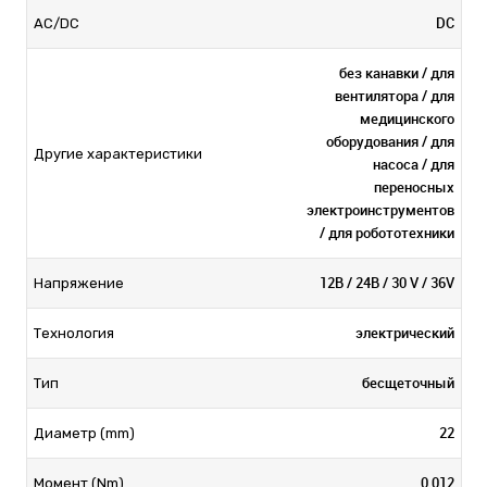
DC
AC/DC
без канавки / для
вентилятора / для
медицинского
оборудования / для
Другие характеристики
насоса / для
переносных
электроинструментов
/ для робототехники
12В / 24В / 30 V / 36V
Напряжение
электрический
Технология
бесщеточный
Тип
22
Диаметр (mm)
0,012
Момент (Nm)