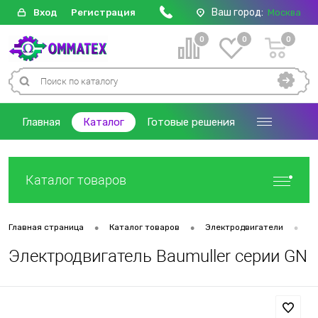
Ваш город:
Вход
Регистрация
Москва
0
0
0
Главная
Каталог
Готовые решения
Каталог товаров
•
•
•
Главная страница
Каталог товаров
Электродвигатели
Д
Электродвигатель Baumuller серии GN