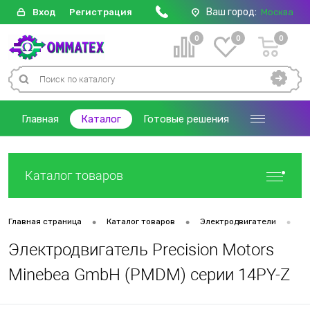
Ваш город:
Вход
Регистрация
Москва
0
0
0
Главная
Каталог
Готовые решения
Каталог товаров
•
•
•
Главная страница
Каталог товаров
Электродвигатели
Д
Электродвигатель Precision Motors
Minebea GmbH (PMDM) серии 14PY-Z