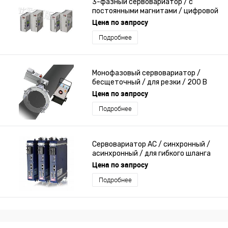
3-фазный сервовариатор / с
постоянными магнитами / цифровой
/ для синхронного двигателя
Цена по запросу
Подробнее
Монофазовый сервовариатор /
бесщеточный / для резки / 200 В
Цена по запросу
Подробнее
Сервовариатор AC / синхронный /
асинхронный / для гибкого шланга
Цена по запросу
Подробнее