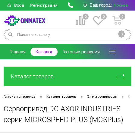
Ваш город:
Вход
Регистрация
Москва
0
0
0
Главная
Каталог
Готовые решения
Каталог товаров
•
•
•
Главная страница
Каталог товаров
Электроприводы
Сер
Сервопривод DC AXOR INDUSTRIES
серии MICROSPEED PLUS (MCSPlus)