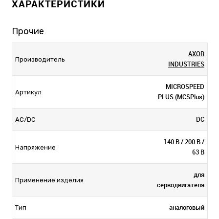
ХАРАКТЕРИСТИКИ
Прочие
AXOR
Производитель
INDUSTRIES
MICROSPEED
Артикул
PLUS (MCSPlus)
DC
AC/DC
140 В / 200 В /
Напряжение
63 В
для
Применение изделия
серводвигателя
аналоговый
Тип