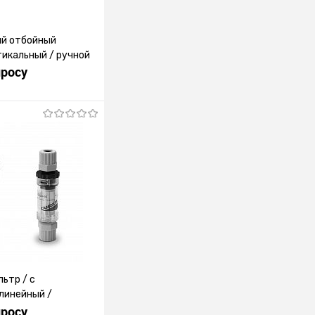
ий отбойный
тикальный / ручной
просу
росить цену
лик
К сравнению
Под заказ
ьтр / с
линейный /
просу