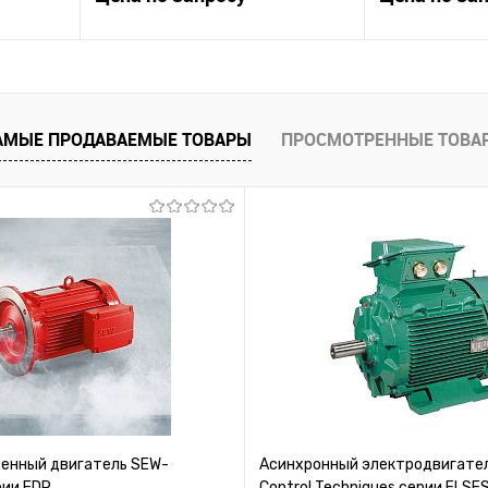
ену
Запросить цену
Зап
равнению
Купить в 1 клик
К сравнению
Купить в 1 к
АМЫЕ ПРОДАВАЕМЫЕ ТОВАРЫ
ПРОСМОТРЕННЫЕ ТОВА
 заказ
В избранное
Под заказ
В избранное
нный двигатель SEW-
Асинхронный электродвигател
рии EDR
Control Techniques серии FLSE