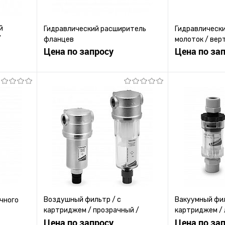
й
Гидравлический расширитель
Гидравлическ
/
фланцев
молоток / вер
Цена по запросу
Цена по за
ену
Запросить цену
Зап
равнению
Купить в 1 клик
К сравнению
Купить в 1 к
 заказ
В избранное
Под заказ
В избранное
Воздушный фильтр / с
Вакуумный фил
чного
картриджем / прозрачный /
картриджем / 
коалесцентный
Цена по запросу
прозрачный
Цена по за