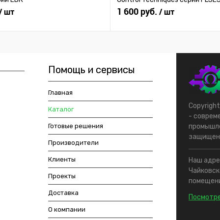
1 600 руб.
/ шт
/ шт
Помощь и сервисы
Главная
Copyrigh
Каталог
- соврем
Готовые решения
промышле
защищен
Производители
Клиенты
Наш адрес
Чайковско
Проекты
помещени
Доставка
Посмотре
О компании