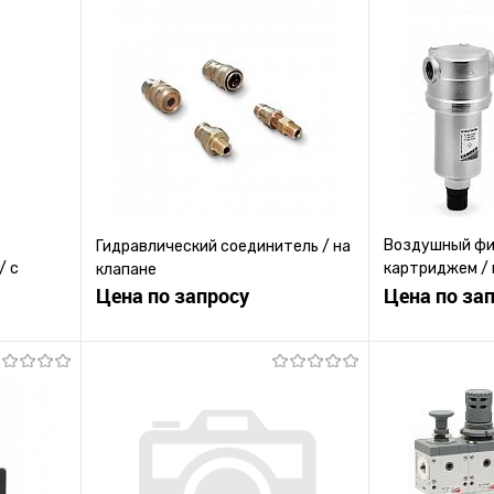
Воздушный фи
Гидравлический соединитель / на
/ с
картриджем / 
клапане
Цена по запросу
коалесцентны
Цена по за
ену
Запросить цену
Зап
равнению
Купить в 1 клик
К сравнению
Купить в 1 к
 заказ
В избранное
Под заказ
В избранное