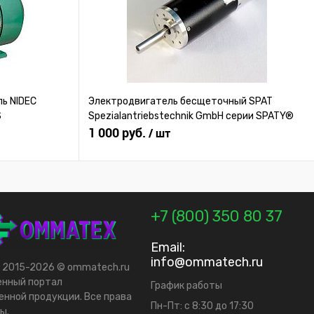
ь NIDEC
Электродвигатель бесщеточный SPAT
S
Spezialantriebstechnik GmbH серии SPATY®
1 000 руб.
/ шт
+7 (800) 350 80 37
Email:
info@ommatech.ru
t 2015-2026 © ommatech.ru
енный портал
График работы
нной продукции. Все права
Пн-Пт: с 8:30 до 17:30
ы.