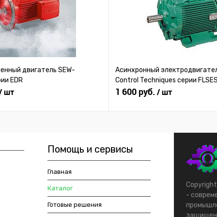
нный двигатель SEW-
Асинхронный электродвигател
рии EDR
Control Techniques серии FLSE
1 600 руб.
/ шт
/ шт
Помощь и сервисы
Главная
Copyrigh
Каталог
- соврем
Готовые решения
промышле
защищен