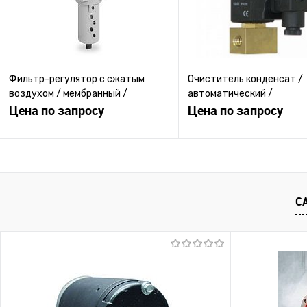
Фильтр-регулятор с сжатым
Очиститель конденсат /
воздухом / мембранный /
автоматический /
компактный / модульный
Цена по запросу
контролируемый таймеро
Цена по запросу
электронный
Запросить цену
Запросить ц
Купить в 1 клик
К сравнению
Купить в 1 клик
К с
С
В избранное
Под заказ
В избранное
Под