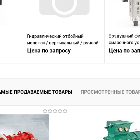
Воздушный фи
Гидравлический отбойный
смазочного ус
молоток / вертикальный / ручной
м /
Цена по запросу
картриджем / 
Цена по за
компактный
ену
Запросить цену
Зап
равнению
Купить в 1 клик
К сравнению
Купить в 1 к
АМЫЕ ПРОДАВАЕМЫЕ ТОВАРЫ
ПРОСМОТРЕННЫЕ ТОВА
 заказ
В избранное
Под заказ
В избранное