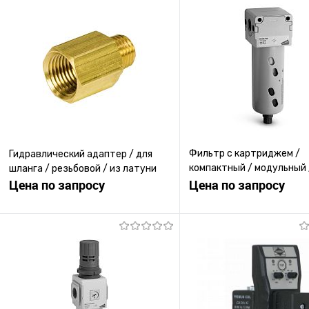
Фильтр с картриджем /
Гидравлический адаптер / для
компактный / модульный 
шланга / резьбовой / из латуни
Цена по запросу
соединением с помощью
Цена по запросу
байонетного замка
Запросить цену
Запросить ц
Купить в 1 клик
К сравнению
Купить в 1 клик
К с
В избранное
Под заказ
В избранное
Под