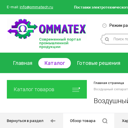
Поставки
электротехнического
E-mail:
info@ommatech.ru
Режим раб
Современный портал
промышленной
продукции
Главная
Каталог
Готовые решения
Главная страница
Каталог товаров
Воздушный сепарато
Воздушный
Вернуться в раздел
Обзор товара
Ха