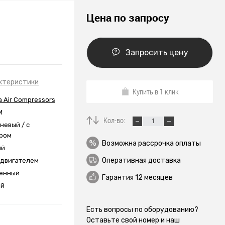
Цена по запросу
Запросить цену
ктеристики
Купить в 1 клик
 Air Compressors
M
Кол-во:
невый / с
ром
Возможна рассрочка оплаты
ый
Оперативная доставка
одвигателем
енный
Гарантия 12 месяцев
ой
Есть вопросы по оборудованию?
Оставьте свой номер и наш