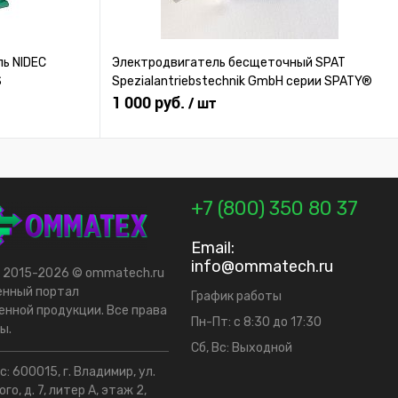
ь NIDEC
Электродвигатель бесщеточный SPAT
S
Spezialantriebstechnik GmbH серии SPATY®
1 000 руб.
/ шт
+7 (800) 350 80 37
Email:
info@ommatech.ru
t 2015-2026 © ommatech.ru
енный портал
График работы
нной продукции. Все права
Пн-Пт: с 8:30 до 17:30
ы.
Сб, Вс: Выходной
: 600015, г. Владимир, ул.
го, д. 7, литер А, этаж 2,