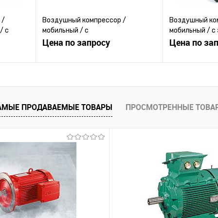
 /
Воздушный компрессор /
Воздушный ко
/ с
мобильный / с
мобильный / с
электродвигателем / поршневый
Цена по запросу
/ поршневый
Цена по за
ену
Запросить цену
Зап
равнению
Купить в 1 клик
К сравнению
Купить в 1 к
АМЫЕ ПРОДАВАЕМЫЕ ТОВАРЫ
ПРОСМОТРЕННЫЕ ТОВА
 заказ
В избранное
Под заказ
В избранное