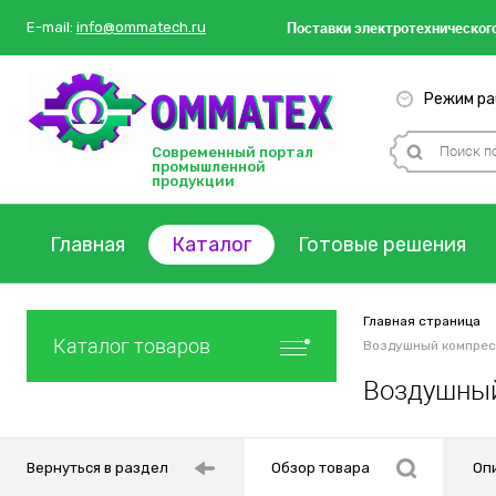
Поставки
электротехнического
E-mail:
info@ommatech.ru
Режим раб
Современный портал
промышленной
продукции
Главная
Каталог
Готовые решения
Главная страница
Каталог товаров
Воздушный компресс
Воздушный
Вернуться в раздел
Обзор товара
Оп