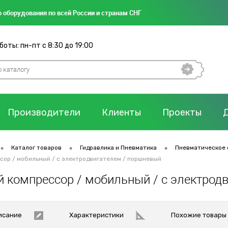
 оборудования по всей России и странам СНГ
оты: пн-пт с 8:30 до 19:00
Производители
Клиенты
Проекты
•
•
•
Каталог товаров
Гидравлика и Пневматика
Пневматическое 
ор / мобильный / с электродвигателем / поршневый
 компрессор / мобильный / с электрод
исание
Характеристики
Похожие товары