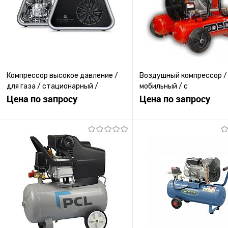
Компрессор высокое давление /
Воздушный компрессор /
для газа / стационарный /
мобильный / с
переносной
Цена по запросу
электродвигателем / по
Цена по запросу
Запросить цену
Запросить ц
Купить в 1 клик
К сравнению
Купить в 1 клик
К с
В избранное
Под заказ
В избранное
Под