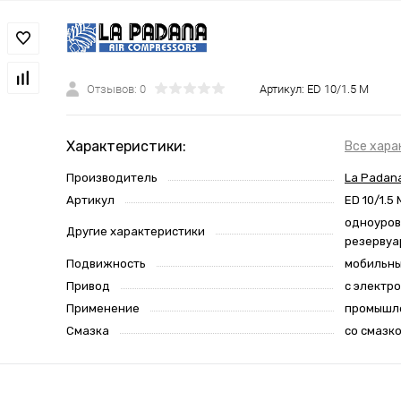
Отзывов: 0
Артикул:
ED 10/1.5 M
Характеристики:
Все хара
Производитель
La Padana
Артикул
ED 10/1.5 
одноуров
Другие характеристики
резервуа
Подвижность
мобильн
Привод
с электр
Применение
промышл
Смазка
со смазк