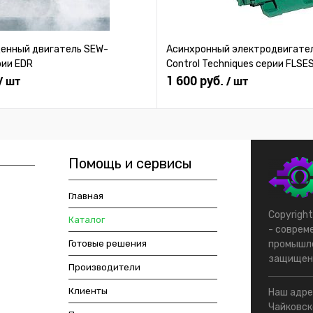
нный двигатель SEW-
Асинхронный электродвигател
рии EDR
Control Techniques серии FLSE
1 600 руб.
/ шт
/ шт
Помощь и сервисы
Главная
Copyrigh
Каталог
- соврем
Готовые решения
промышле
защищен
Производители
Клиенты
Наш адрес
Чайковско