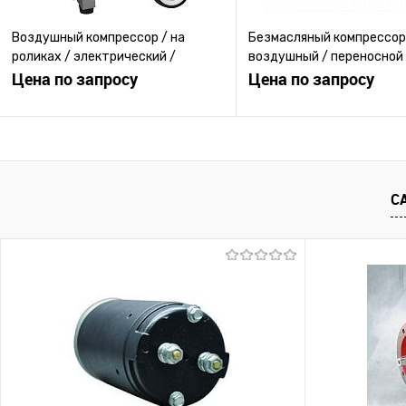
Воздушный компрессор / на
Безмасляный компрессор
роликах / электрический /
воздушный / переносной 
поршневый
Цена по запросу
электродвигателем
Цена по запросу
Запросить цену
Запросить ц
Купить в 1 клик
К сравнению
Купить в 1 клик
К с
С
В избранное
Под заказ
В избранное
Под