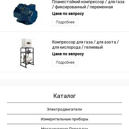
Пламестойкий компрессор / для газа
/ фиксированный / переменная
производительность
Цена по запросу
Подробнее
Компрессор для газа / для азота /
для кислорода / гелиевый
Цена по запросу
Подробнее
Каталог
Электродвигатели
Измерительные приборы
Механические Передачи