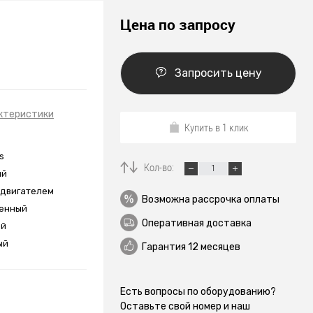
Цена по запросу
Запросить цену
ктеристики
Купить в 1 клик
s
Кол-во:
ый
одвигателем
Возможна рассрочка оплаты
енный
Оперативная доставка
ой
ый
Гарантия 12 месяцев
Есть вопросы по оборудованию?
Оставьте свой номер и наш