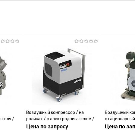
Воздушный компрессор / на
Воздушный ко
ателя /
роликах / с электродвигателем /
стационарный 
винтовой
Цена по запросу
электродвига
Цена по за