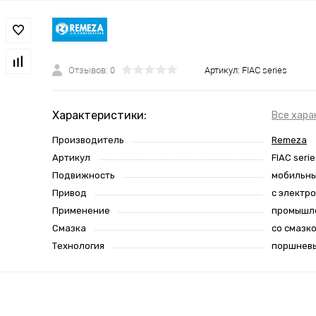
Отзывов: 0
Артикул:
FIAC series
Характеристики:
Все хара
Производитель
Remeza
Артикул
FIAC serie
Подвижность
мобильн
Привод
с электр
Применение
промышл
Смазка
со смазк
Технология
поршнев