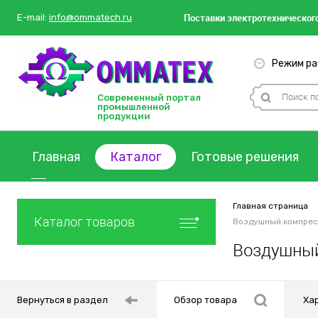
Поставки
электротехнического
E-mail:
info@ommatech.ru
Режим раб
Современный портал
промышленной
продукции
Главная
Каталог
Готовые решения
Главная страница
Каталог товаров
Воздушный компресс
Воздушный
Вернуться в раздел
Обзор товара
Ха