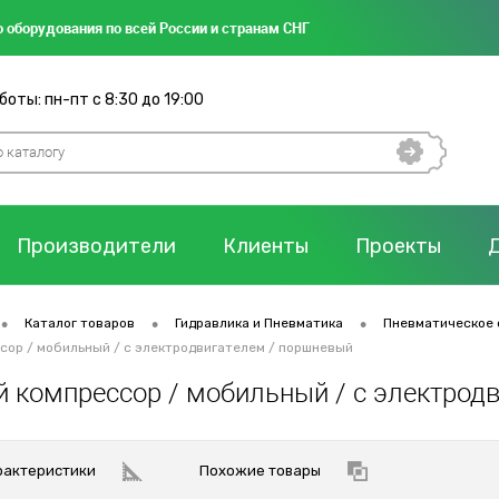
 оборудования по всей России и странам СНГ
оты: пн-пт с 8:30 до 19:00
Производители
Клиенты
Проекты
•
•
•
Каталог товаров
Гидравлика и Пневматика
Пневматическое 
ор / мобильный / с электродвигателем / поршневый
 компрессор / мобильный / с электрод
рактеристики
Похожие товары