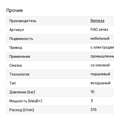
Прочие
Remeza
Производитель
FIAC series
Артикул
мобильный
Подвижность
с электродв
Привод
промышленн
Применение
со смазкой
Смазка
поршневый
Технология
воздушный
Тип
10
Давление (bar)
3
Мощность (kW,кВт)
515
Расход (l/min)