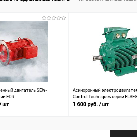
 заказ
В избранное
Под заказ
В избранное
нный двигатель SEW-
Асинхронный электродвигател
рии EDR
Control Techniques серии FLSE
1 600 руб.
/ шт
/ шт