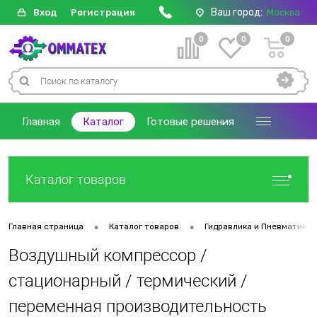
Ваш город:
Вход
Регистрация
Москва
0
0
0
Главная
Каталог
Готовые решения
Каталог товаров
•
•
Главная страница
Каталог товаров
Гидравлика и Пневматика
Воздушный компрессор /
стационарный / термический /
переменная производительность