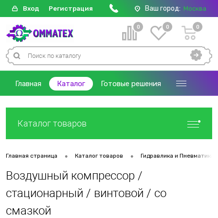
Ваш город:
Вход
Регистрация
Москва
0
0
0
Главная
Каталог
Готовые решения
Каталог товаров
•
•
Главная страница
Каталог товаров
Гидравлика и Пневматика
Воздушный компрессор /
стационарный / винтовой / со
смазкой