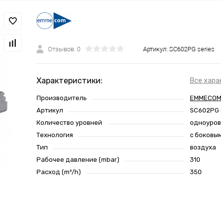
Отзывов: 0
Артикул:
SC602PG series
Характеристики:
Все хара
Производитель
EMMECOM
Артикул
SC602PG 
Количество уровней
одноуро
Технология
с боковы
Тип
воздуха
Рабочее давление (mbar)
310
Расход (m³/h)
350