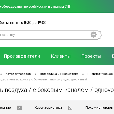
 оборудования по всей России и странам СНГ
оты: пн-пт с 8:30 до 19:00
Производители
Клиенты
Проекты
•
•
•
Каталог товаров
Гидравлика и Пневматика
Пневматическое 
ыдуватель воздуха / с боковым каналом / одноуровневый
ь воздуха / с боковым каналом / одноу
исание
Характеристики
Похожие товары