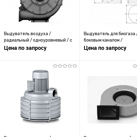
Выдуватель воздуха /
Выдуватель для биогаза 
радиальный / одноуровневый / с
боковым каналом /
преобразователем частоты
Цена по запросу
одноуровневый
Цена по запросу
Запросить цену
Запросить ц
Купить в 1 клик
К сравнению
Купить в 1 клик
К с
В избранное
Под заказ
В избранное
Под