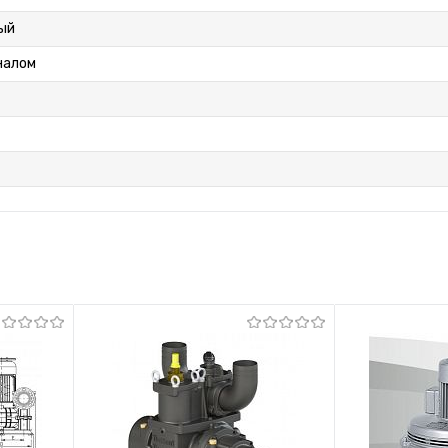
ый
налом