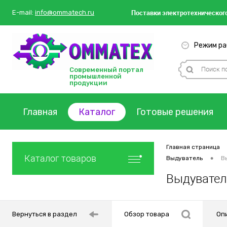
Поставки
электротехнического
E-mail:
info@ommatech.ru
Режим раб
Современный портал
промышленной
продукции
Главная
Каталог
Готовые решения
Главная страница
Каталог товаров
•
Выдуватель
В
Выдувател
Вернуться в раздел
Обзор товара
Оп