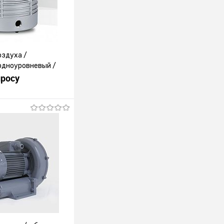
оздуха /
одноуровневый /
просу
росить цену
лик
К сравнению
Под заказ