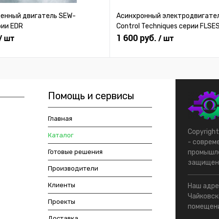
нный двигатель SEW-
Асинхронный электродвигател
рии EDR
Control Techniques серии FLSE
1 600 руб.
/ шт
/ шт
Помощь и сервисы
Главная
Copyrigh
Каталог
- соврем
Готовые решения
промышле
защищен
Производители
Клиенты
Наш адрес
Чайковско
Проекты
помещени
Доставка