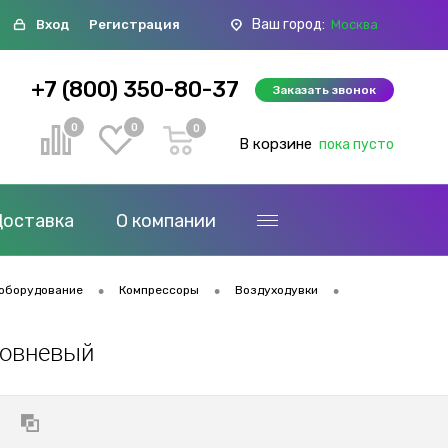
Ваш город:
Вход
Регистрация
Москва
+7 (800) 350-80-37
Заказать звонок
0
0
0
В корзине
пока пусто
Доставка
О компании
•
•
•
оборудование
Компрессоры
Воздуходувки
ровневый