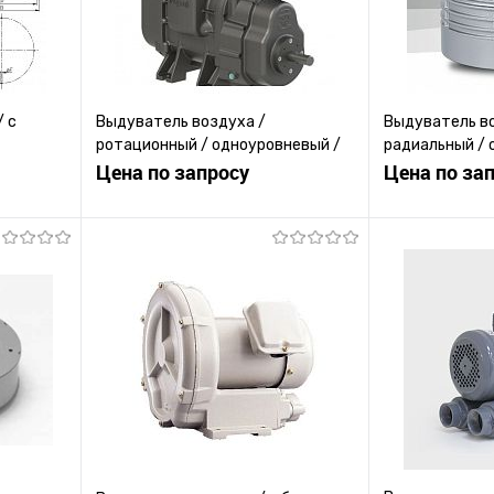
/ с
Выдуватель воздуха /
Выдуватель в
ротационный / одноуровневый /
радиальный / 
для охлаждения
Цена по запросу
компактный
Цена по за
ену
Запросить цену
Зап
равнению
Купить в 1 клик
К сравнению
Купить в 1 к
 заказ
В избранное
Под заказ
В избранное