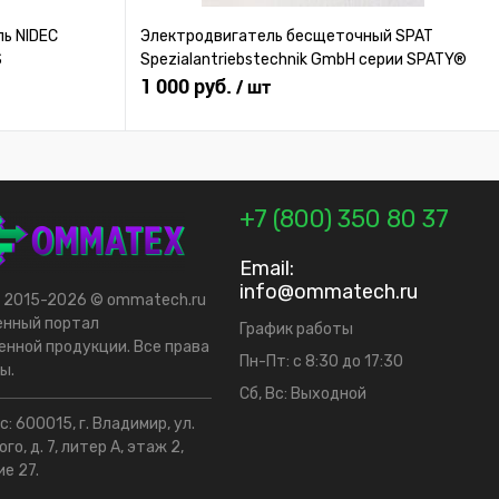
ь NIDEC
Электродвигатель бесщеточный SPAT
S
Spezialantriebstechnik GmbH серии SPATY®
1 000 руб.
/ шт
+7 (800) 350 80 37
Email:
info@ommatech.ru
t 2015-2026 © ommatech.ru
енный портал
График работы
нной продукции. Все права
Пн-Пт: с 8:30 до 17:30
ы.
Сб, Вс: Выходной
: 600015, г. Владимир, ул.
го, д. 7, литер А, этаж 2,
е 27.