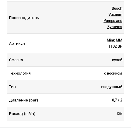
Busch
Vacuum
Производитель
Pumps and
Systems
Mink MM
Артикул
1102 BP
сухой
Смазка
с носиком
Технология
воздушный
Тип
0,7 / 2
Давление (bar)
135
Расход (m³/h)