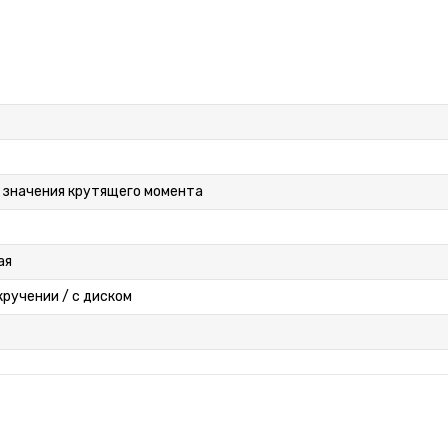
 значения крутящего момента
ая
кручении / с диском