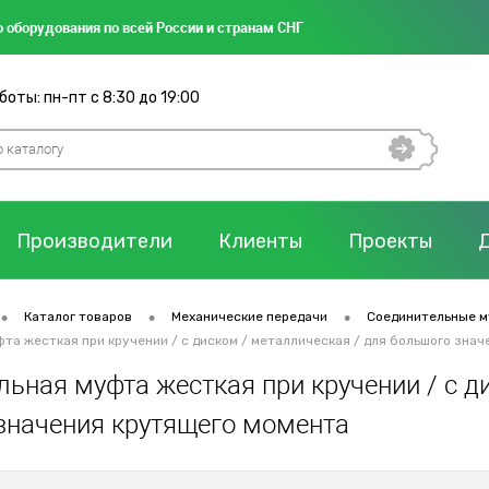
 оборудования по всей России и странам СНГ
оты: пн-пт с 8:30 до 19:00
Производители
Клиенты
Проекты
•
•
•
Каталог товаров
Механические передачи
Соединительные 
та жесткая при кручении / с диском / металлическая / для большого зна
ьная муфта жесткая при кручении / с д
значения крутящего момента