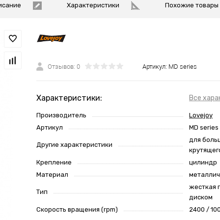
исание
Характеристики
Похожие товары
Отзывов: 0
Артикул:
MD series
Характеристики:
Все хара
Производитель
Lovejoy
Артикул
MD series
для боль
Другие характеристики
крутящег
Крепление
цилиндр
Материал
металлич
жесткая п
Тип
диском
Скорость вращения (rpm)
2400 / 10