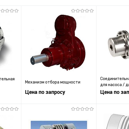
Соединительна
тельная
Механизм отбора мощности
для насоса / д
Цена по запросу
двигателя
Цена по за
ену
Запросить цену
Зап
равнению
Купить в 1 клик
К сравнению
Купить в 1 к