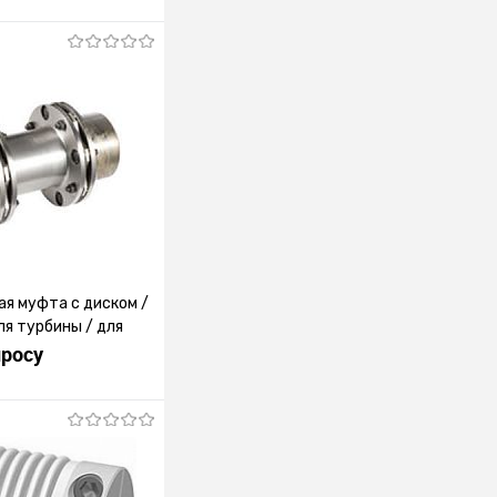
я муфта с диском /
ля турбины / для
просу
росить цену
лик
К сравнению