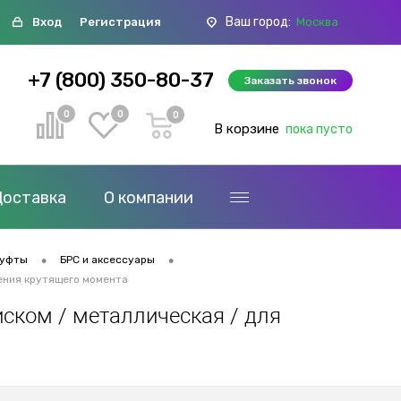
Ваш город:
Вход
Регистрация
Москва
+7 (800) 350-80-37
Заказать звонок
0
0
0
В корзине
пока пусто
Доставка
О компании
•
•
муфты
БРС и аксессуары
чения крутящего момента
иском / металлическая / для