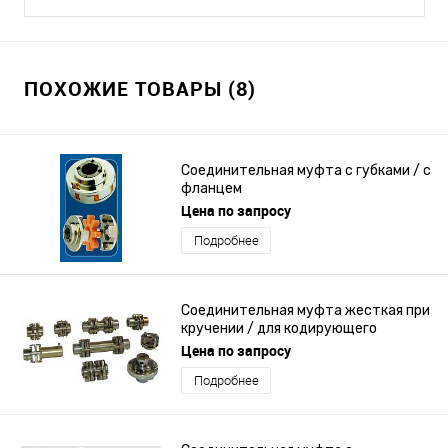
ПОХОЖИЕ ТОВАРЫ (8)
Соединительная муфта с губками / с
фланцем
Цена по запросу
Подробнее
Соединительная муфта жесткая при
кручении / для кодирующего
устройства / из нержавеющей
Цена по запросу
стали / без зазора
Подробнее