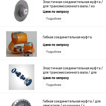
Эластичная соединительная муфта /
для трансмиссионного вала / из
каучука / с фланцем
Цена по запросу
Подробнее
Гибкая соединительная муфта
Цена по запросу
Подробнее
Эластичная соединительная муфта /
для трансмиссионного вала / для
промышленности / штифт и
Цена по запросу
центрирующая втулка
Подробнее
Гибкая соединительная муфта / для
двигателя / из каучука / с