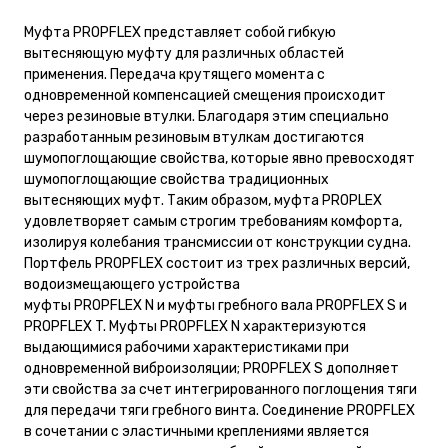
Муфта PROPFLEX представляет собой гибкую
вытесняющую муфту для различных областей
применения. Передача крутящего момента с
одновременной компенсацией смещения происходит
через резиновые втулки. Благодаря этим специально
разработанным резиновым втулкам достигаются
шумопоглощающие свойства, которые явно превосходят
шумопоглощающие свойства традиционных
вытесняющих муфт. Таким образом, муфта PROPLEX
удовлетворяет самым строгим требованиям комфорта,
изолируя колебания трансмиссии от конструкции судна.
Портфель PROPFLEX состоит из трех различных версий,
водоизмещающего устройства
муфты PROPFLEX N и муфты гребного вала PROPFLEX S и
PROPFLEX T. Муфты PROPFLEX N характеризуются
выдающимися рабочими характеристиками при
одновременной виброизоляции; PROPFLEX S дополняет
эти свойства за счет интегрированного поглощения тяги
для передачи тяги гребного винта. Соединение PROPFLEX
в сочетании с эластичными креплениями является