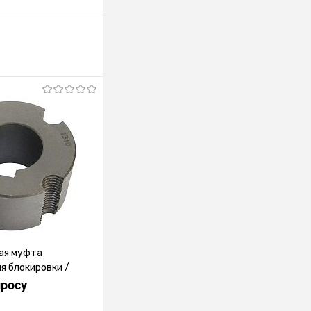
ая муфта
я блокировки /
ланцем
просу