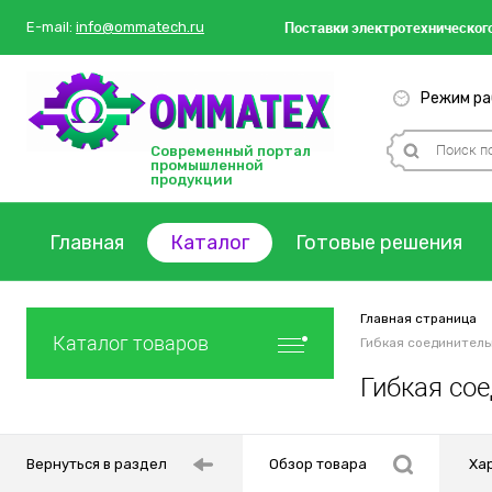
Поставки
электротехнического
E-mail:
info@ommatech.ru
Режим раб
Современный портал
промышленной
продукции
Главная
Каталог
Готовые решения
Главная страница
Каталог товаров
Гибкая соединитель
Гибкая со
Вернуться в раздел
Обзор товара
Ха