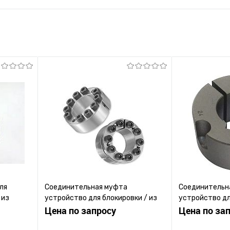
ля
Соединительная муфта
Соединительн
 из
устройство для блокировки / из
устройство дл
отив
нержавеющей стали / широкая / с
Цена по запросу
жесткая / с ф
Цена по за
анцем
фланцем