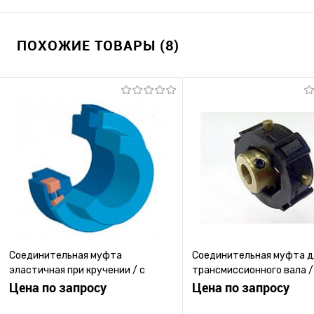
ПОХОЖИЕ ТОВАРЫ (8)
Соединительная муфта
Соединительная муфта д
эластичная при кручении / с
трансмиссионного вала /
фланцем
Цена по запросу
нержавеющей стали / пр
Цена по запросу
осевого смещения / с фл