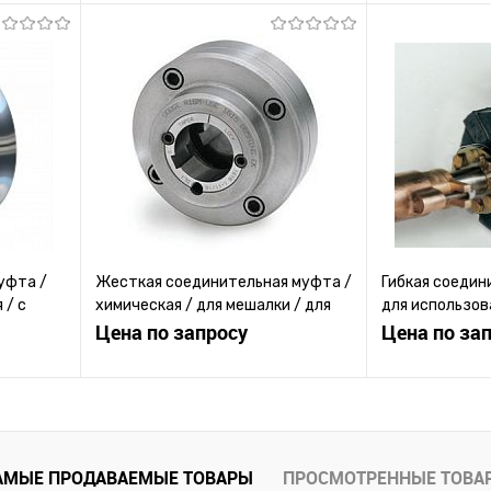
ену
Запросить цену
Зап
равнению
Купить в 1 клик
К сравнению
Купить в 1 к
 заказ
В избранное
Под заказ
В избранное
уфта /
Жесткая соединительная муфта /
Гибкая соедин
 / с
химическая / для мешалки / для
для использов
бумагоделательной машины
Цена по запросу
судах / без за
Цена по за
ену
Запросить цену
Зап
равнению
Купить в 1 клик
К сравнению
Купить в 1 к
АМЫЕ ПРОДАВАЕМЫЕ ТОВАРЫ
ПРОСМОТРЕННЫЕ ТОВА