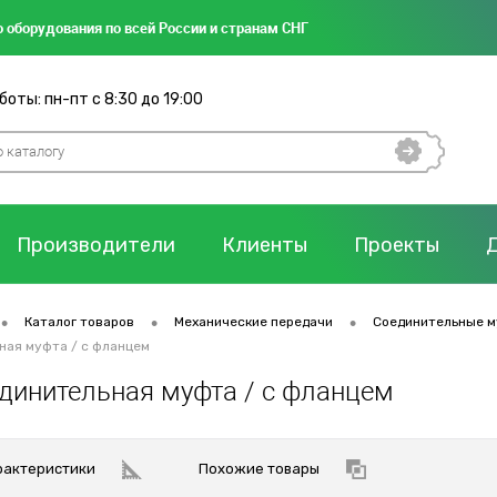
 оборудования по всей России и странам СНГ
оты: пн-пт с 8:30 до 19:00
Производители
Клиенты
Проекты
•
•
•
Каталог товаров
Механические передачи
Соединительные 
ная муфта / с фланцем
единительная муфта / с фланцем
рактеристики
Похожие товары