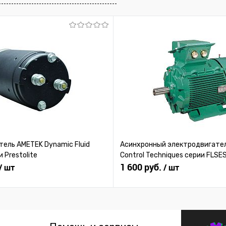
 заказ
В избранное
Под заказ
В избранное
ель AMETEK Dynamic Fluid
Асинхронный электродвигател
и Prestolite
Control Techniques серии FLSE
1 600 руб.
/ шт
/ шт