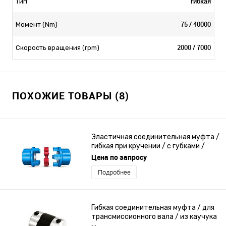
гибкая
Тип
75 / 40000
Момент (Nm)
2000 / 7000
Скорость вращения (rpm)
ПОХОЖИЕ ТОВАРЫ (8)
Эластичная соединительная муфта /
гибкая при кручении / с губками /
штифт и центрирующая втулка
Цена по запросу
Подробнее
Гибкая соединительная муфта / для
трансмиссионного вала / из каучука
/ без зазора