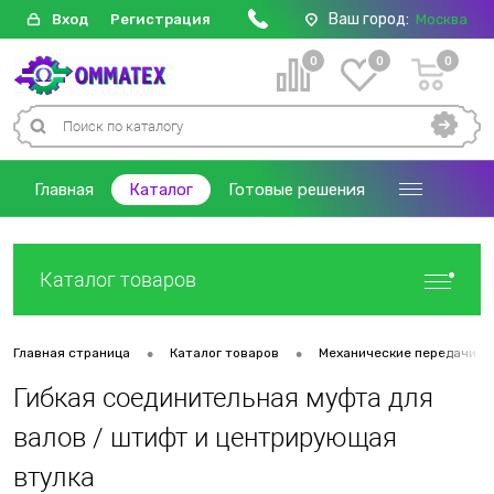
Ваш город:
Вход
Регистрация
Москва
0
0
0
Главная
Каталог
Готовые решения
Каталог товаров
•
•
Главная страница
Каталог товаров
Механические передачи
Гибкая соединительная муфта для
валов / штифт и центрирующая
втулка