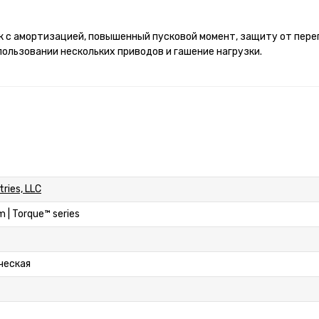
 с амортизацией, повышенный пусковой момент, защиту от пере
пользовании нескольких приводов и гашение нагрузки.
ries, LLC
m | Torque™ series
ческая