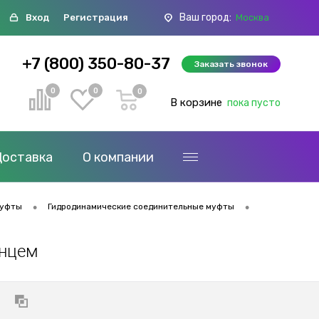
Ваш город:
Вход
Регистрация
Москва
+7 (800) 350-80-37
Заказать звонок
0
0
0
В корзине
пока пусто
Доставка
О компании
•
•
муфты
Гидродинамические соединительные муфты
анцем