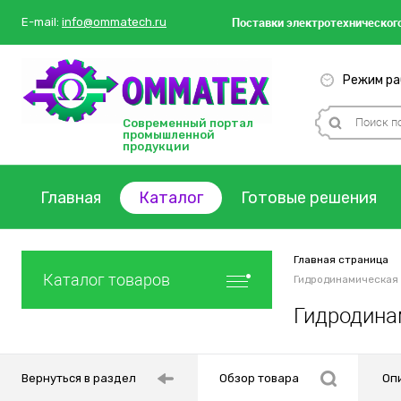
Поставки
электротехнического
E-mail:
info@ommatech.ru
Режим раб
Современный портал
промышленной
продукции
Главная
Каталог
Готовые решения
Главная страница
Каталог товаров
Гидродинамическая 
Гидродина
Вернуться в раздел
Обзор товара
Оп