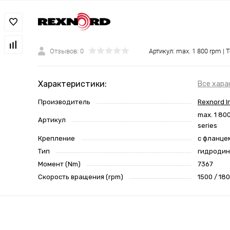
Отзывов: 0
Артикул:
max. 1 800 rpm | 
Характеристики:
Все хара
Производитель
Rexnord I
max. 1 80
Артикул
series
Крепление
с фланце
Тип
гидродин
Момент (Nm)
7367
Скорость вращения (rpm)
1500 / 18