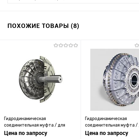
ПОХОЖИЕ ТОВАРЫ (8)
Гидродинамическая
Гидродинамическая
соединительная муфта / для
соединительная муфта /
трансмиссионного вала / для
Цена по запросу
трансмиссии / для двига
Цена по запросу
насоса / с маховиком
для машины