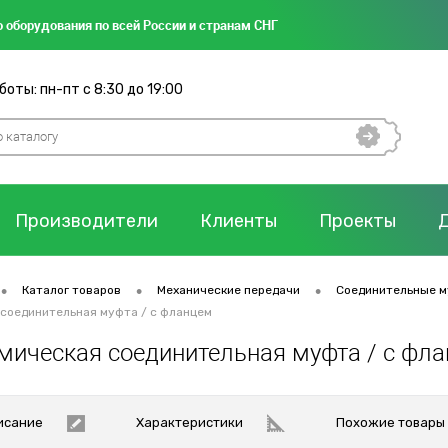
 оборудования по всей России и странам СНГ
оты: пн-пт с 8:30 до 19:00
Производители
Клиенты
Проекты
•
•
•
Каталог товаров
Механические передачи
Соединительные 
соединительная муфта / с фланцем
мическая соединительная муфта / с фл
исание
Характеристики
Похожие товары