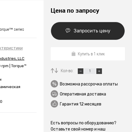
Цена по запросу
Torque™ series
Запросить цену
ктеристики
Купить в 1 клик
ndustries, LLC
0 rpm | Torque™
Кол-во:
м
Возможна рассрочка оплаты
амическая
Оперативная доставка
00
Гарантия 12 месяцев
Есть вопросы по оборудованию?
Оставьте свой номер и наш