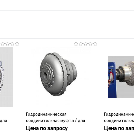
Гидродинамическая
Гидродинамич
 для
соединительная муфта / для
соединительна
теля /
трансмиссии / для насоса / для
Цена по запросу
трансмиссии /
Цена по за
промышленности
для машины