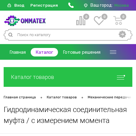
Ваш город:
Вход
Регистрация
Москва
0
0
0
Главная
Каталог
Готовые решения
Каталог товаров
•
•
Главная страница
Каталог товаров
Механические передачи
Гидродинамическая соединительная
муфта / с измерением момента