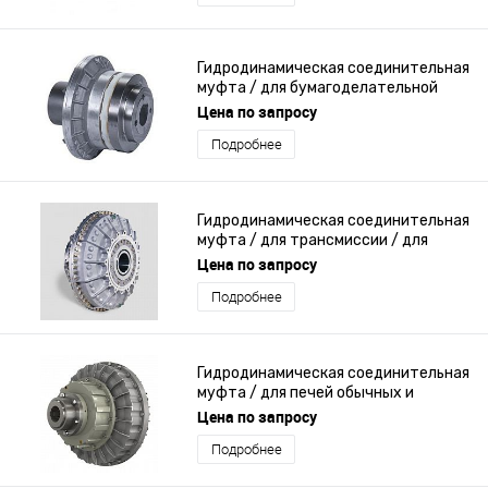
Гидродинамическая соединительная
муфта / для бумагоделательной
машины / штифт и центрирующая
Цена по запросу
втулка
Подробнее
Гидродинамическая соединительная
муфта / для трансмиссии / для
двигателя / для машины
Цена по запросу
Подробнее
Гидродинамическая соединительная
муфта / для печей обычных и
сушильных / для ветрогенератора /
Цена по запросу
для дизельного двигателя
Подробнее