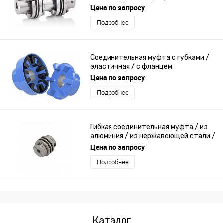
металлическая / без зазора
Цена по запросу
Подробнее
Соединительная муфта с губками /
эластичная / с фланцем
Цена по запросу
Подробнее
Гибкая соединительная муфта / из
алюминия / из нержавеющей стали /
без зазора
Цена по запросу
Подробнее
Каталог