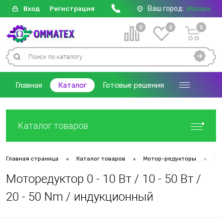
Ваш город:
Вход
Регистрация
Москва
0
0
0
Главная
Каталог
Готовые решения
Каталог товаров
•
•
•
Главная страница
Каталог товаров
Мотор-редукторы
Мо
Моторедуктор 0 - 10 Вт / 10 - 50 Вт /
20 - 50 Nm / индукционный