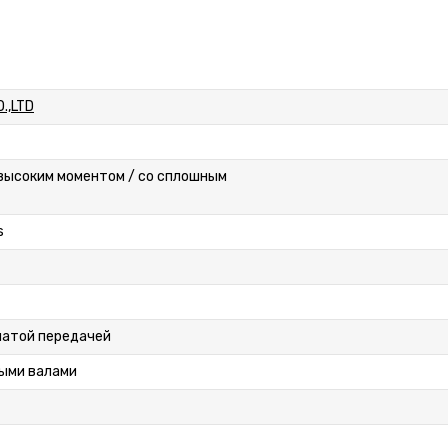
O.,LTD
с высоким моментом / со сплошным
s
чатой передачей
ными валами