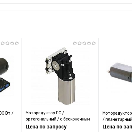
Моторедуктор DC /
00 Вт /
Моторедуктор 
ортогональный / с бесконечным
/ планетарны
винтом
Цена по запросу
Цена по за