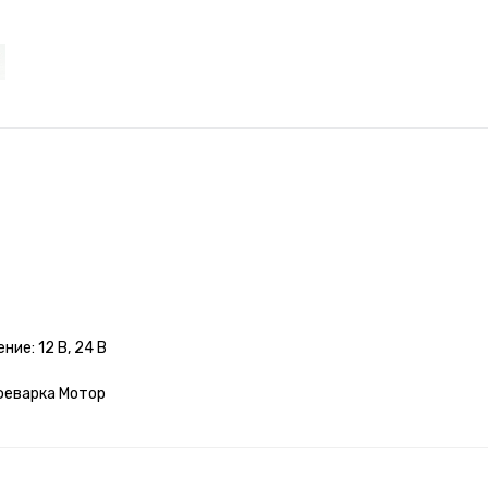
ие: 12 В, 24 В
офеварка Мотор