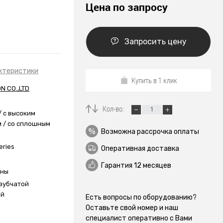
Цена по запросу
Запросить цену
ктеристики
Купить в 1 клик
ON CO.,LTD
Кол-во:
 / с высоким
 / со сплошным
Возможна рассрочка оплаты
eries
Оперативная доставка
Гарантия 12 месяцев
ины
 зубчатой
ей
Есть вопросы по оборудованию?
Оставьте свой номер и наш
специалист оперативно с Вами