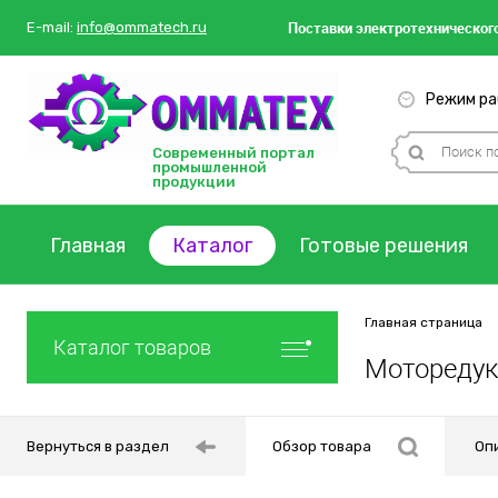
Поставки
электротехнического
E-mail:
info@ommatech.ru
Режим раб
Современный портал
промышленной
продукции
Главная
Каталог
Готовые решения
Главная страница
Каталог товаров
Моторедукто
Вернуться в раздел
Обзор товара
Оп