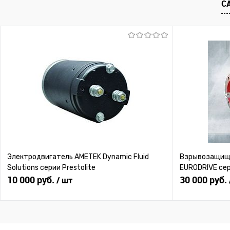
С
В избранное
Под заказ
В избранное
Под
Электродвигатель AMETEK Dynamic Fluid
Взрывозащище
Solutions серии Prestolite
EURODRIVE се
10 000 руб.
30 000 руб.
/ шт