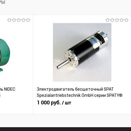
РЫ
Под заказ
ь NIDEC
Электродвигатель бесщеточный SPAT
S
Spezialantriebstechnik GmbH серии SPATY®
1 000 руб.
/ шт