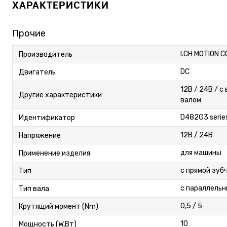
ХАРАКТЕРИСТИКИ
Прочие
I.CH MOTION C
Производитель
DC
Двигатель
12В / 24В / 
Другие характеристики
валом
D482G3 serie
Идентификатор
12В / 24В
Напряжение
для машины
Применение изделия
с прямой зуб
Тип
с параллель
Тип вала
0,5 / 5
Крутящий момент (Nm)
10
Мощность (W,Вт)