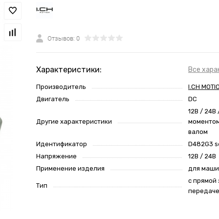
Отзывов: 0
Характеристики:
Все хара
Производитель
I.CH MOTI
Двигатель
DC
12В / 24В
Другие характеристики
моментом
валом
Идентификатор
D482G3 s
Напряжение
12В / 24В
Применение изделия
для маш
с прямой
Тип
передач