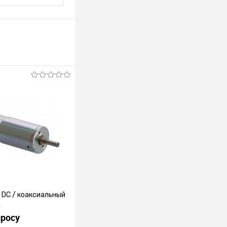
DC / коаксиальный
й
просу