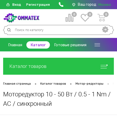
Ваш город:
Вход
Регистрация
Москва
0
0
0
Главная
Каталог
Готовые решения
Каталог товаров
•
•
•
Главная страница
Каталог товаров
Мотор-редукторы
Мо
Моторедуктор 10 - 50 Вт / 0.5 - 1 Nm /
AC / синхронный