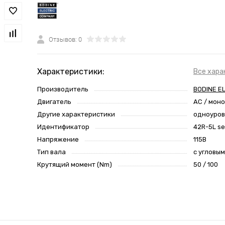
Отзывов: 0
Характеристики:
Все хара
Производитель
BODINE E
Двигатель
AC / мон
Другие характеристики
одноуро
Идентификатор
42R-5L se
Напряжение
115В
Тип вала
с угловы
Крутящий момент (Nm)
50 / 100