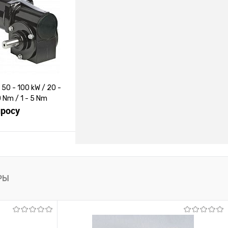
лик
К сравнению
Под заказ
0 - 100 kW / 20 -
 Nm / 1 - 5 Nm
просу
росить цену
лик
К сравнению
РЫ
Под заказ