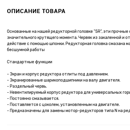
ОПИСАНИЕ ТОВАРА
Основанные на нашей редукторной головке "5R", эти прочн
значительного крутящего момента. Червяк из закаленной и 
действие с помощью шпонки. Редукторная головка смазана м
бесшумной работы
Стандартные функции
- Экран и корпус редуктора отлиты под давлением.
- Экранированные шарикоподшипники на валу двигателя.
- Раздельный червь.
- Невентилируемый корпус редуктора для универсальных го
- Постоянно смазывается.
- Поставляется с цоколем, установленным на двигателе.
- Предназначены для замены мотор-редукторов типа N на ре