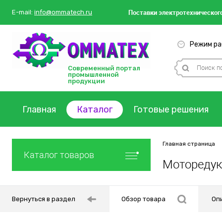
Поставки
электротехнического
E-mail:
info@ommatech.ru
Режим раб
Современный портал
промышленной
продукции
Главная
Каталог
Готовые решения
Главная страница
Каталог товаров
Моторедук
Вернуться в раздел
Обзор товара
Оп