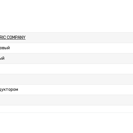
TRIC COMPANY
зовый
ый
дуктором