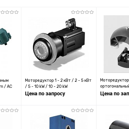
Моторедуктор
чным
Моторедуктор 1 - 2 кВт / 2 - 5 кВт
ортогональный
Nm / AC
/ 5 - 10 kW / 10 - 20 kW
Цена по запросу
зубчатой пере
Цена по за
бесконечным 
ену
Запросить цену
Зап