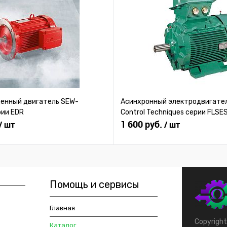
нный двигатель SEW-
Асинхронный электродвигател
рии EDR
Control Techniques серии FLSE
1 600 руб.
/ шт
/ шт
Помощь и сервисы
Главная
Copyrigh
Каталог